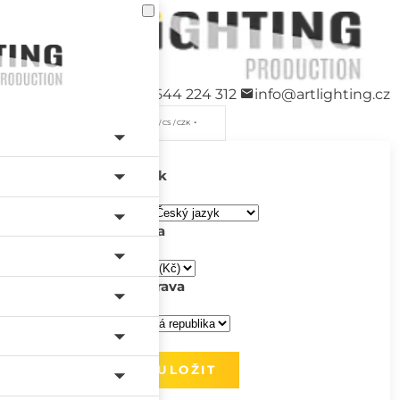
+420 544 224 312
info@artlighting.cz
/ CS / CZK
Jazyk
Měna
Doprava