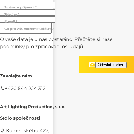
Jméno a příjmení *
Telefon *
E-mail *
Co pro vás můžeme udělat ?
O vaše data je u nás postaráno. Přečtěte si naše
podmínky pro
zpracování os. údajů.
Zavolejte nám
+420 544 224 312
Art Lighting Production, s.r.o.
Sídlo společnosti
Komenského 427,