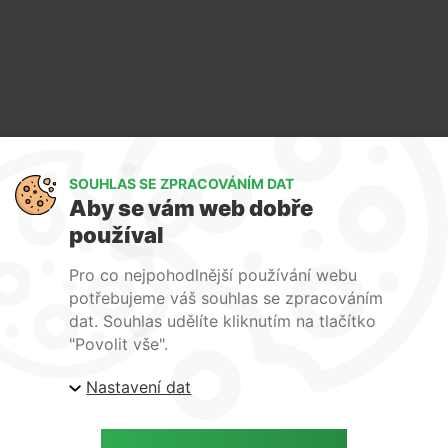
O nákupu
Doprava a platba
Reklamace a servis
Obchodní podmínky
Ochrana osobních údajů
Art Lighting
SOUHLAS SE ZPRACOVÁNÍM DAT
O nás
Aby se vám web dobře
Služby
používal
FAQ
Kontakty
Pro co nejpohodlnější používání webu
potřebujeme váš souhlas se zpracováním
dat. Souhlas udělíte kliknutím na tlačítko
"Povolit vše".
Nastavení dat
| ARTlighting.cz, Komenského 427 Újezd u Brna, 664
53 Česká republika