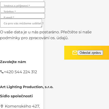
Jméno a příjmení *
Telefon *
E-mail *
Co pro vás můžeme udělat ?
O vaše data je u nás postaráno. Přečtěte si naše
podmínky pro
zpracování os. údajů.
Zavolejte nám
+420 544 224 312
Art Lighting Production, s.r.o.
Sídlo společnosti
Komenského 427,