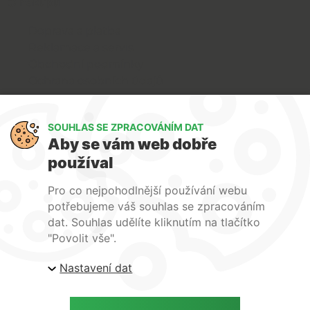
O nákupu
Doprava a platba
Reklamace a servis
Obchodní podmínky
Ochrana osobních údajů
Art Lighting
SOUHLAS SE ZPRACOVÁNÍM DAT
O nás
Aby se vám web dobře
Služby
používal
FAQ
Kontakty
Pro co nejpohodlnější používání webu
potřebujeme váš souhlas se zpracováním
dat. Souhlas udělíte kliknutím na tlačítko
"Povolit vše".
Nastavení dat
| ARTlighting.cz, Komenského 427 Újezd u Brna, 664
53 Česká republika