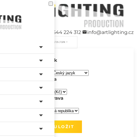
+420 544 224 312
info@artlighting.cz
/ CS / CZK
Jazyk
Měna
Doprava