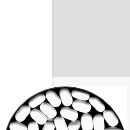
nastavit nové heslo