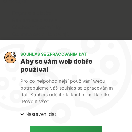
O nákupu
Doprava a platba
Reklamace a servis
Obchodní podmínky
Ochrana osobních údajů
Art Lighting
SOUHLAS SE ZPRACOVÁNÍM DAT
O nás
Aby se vám web dobře
Služby
používal
FAQ
Kontakty
Pro co nejpohodlnější používání webu
potřebujeme váš souhlas se zpracováním
dat. Souhlas udělíte kliknutím na tlačítko
"Povolit vše".
Nastavení dat
| ARTlighting.cz, Komenského 427 Újezd u Brna, 664
53 Česká republika