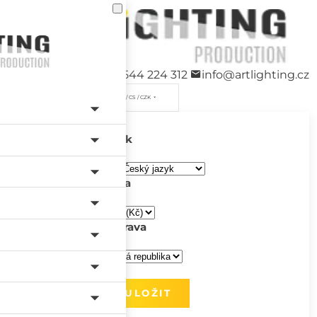
+420 544 224 312
info@artlighting.cz
/ CS / CZK
Jazyk
Měna
Doprava