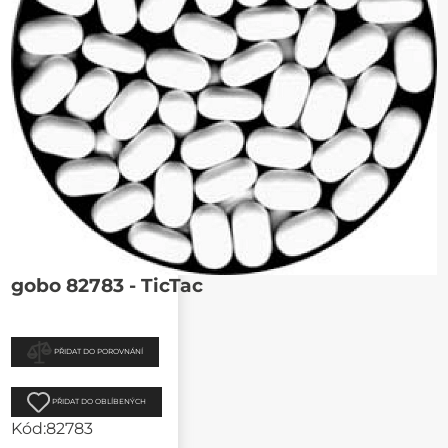
gobo 82783 - TicTac
PŘIDAT DO POROVNÁNÍ
PŘIDAT DO OBLÍBENÝCH
Kód:
82783