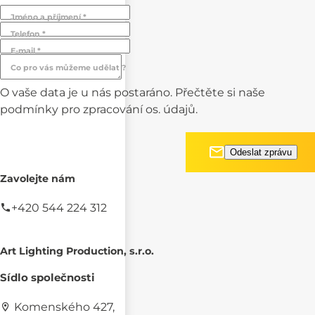
Jméno a příjmení *
Telefon *
E-mail *
Co pro vás můžeme udělat ?
O vaše data je u nás postaráno. Přečtěte si naše
podmínky pro
zpracování os. údajů.
Zavolejte nám
+420 544 224 312
Art Lighting Production, s.r.o.
Sídlo společnosti
Komenského 427,