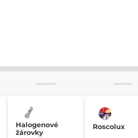
SVĚTELNÉ ZDROJE
BAREVNÉ FÓLIE
Halogenové
Roscolux
žárovky