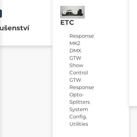
ETC
lušenství
Response
MK2
DMX
GTW
Show
Control
GTW
Response
Opto-
Splitters
System
Config.
Utilities