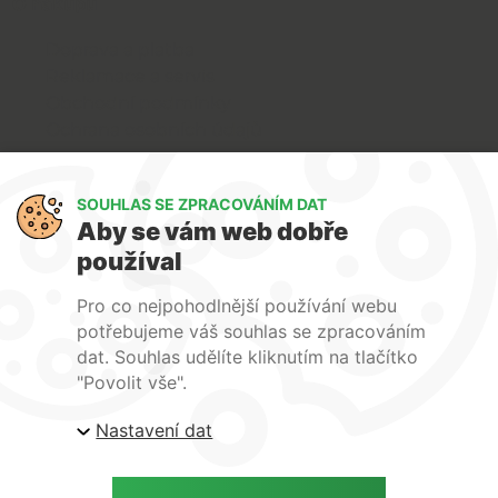
O nákupu
Doprava a platba
Reklamace a servis
Obchodní podmínky
Ochrana osobních údajů
Art Lighting
SOUHLAS SE ZPRACOVÁNÍM DAT
O nás
Aby se vám web dobře
Služby
používal
FAQ
Kontakty
Pro co nejpohodlnější používání webu
potřebujeme váš souhlas se zpracováním
dat. Souhlas udělíte kliknutím na tlačítko
"Povolit vše".
Nastavení dat
| ARTlighting.cz, Komenského 427 Újezd u Brna, 664
53 Česká republika