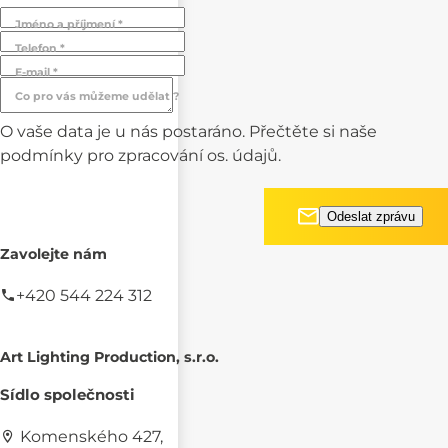
Jméno a příjmení *
Telefon *
E-mail *
Co pro vás můžeme udělat ?
O vaše data je u nás postaráno. Přečtěte si naše
podmínky pro
zpracování os. údajů.
Zavolejte nám
+420 544 224 312
Art Lighting Production, s.r.o.
Sídlo společnosti
Komenského 427,