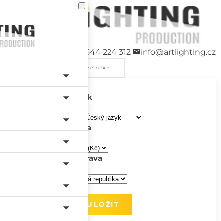
+420 544 224 312
info@artlighting.cz
/ CS / CZK
Jazyk
Měna
Doprava