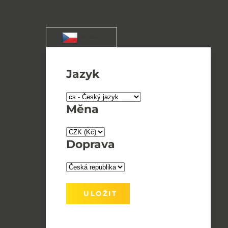
+420 544 224 312
info@artlighting.cz
/ CS / CZK
Jazyk
Měna
Doprava