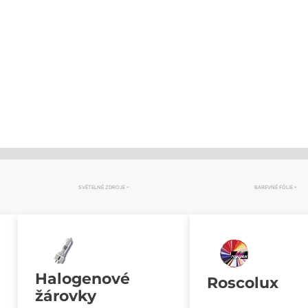
SVĚTELNÉ ZDROJE
BAREVNÉ FÓLIE
Halogenové
Roscolux
žárovky