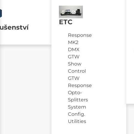
ETC
lušenství
Response
MK2
DMX
GTW
Show
Control
GTW
Response
Opto-
Splitters
System
Config.
Utilities