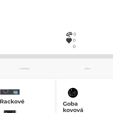
0
0
0
STMÍVAČE
GOBA
Rackové
Goba
kovová