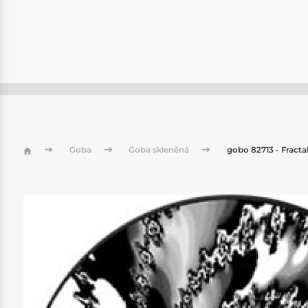
Goba
Goba skleněná
gobo 82713 - Fractal