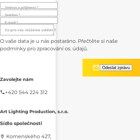
Jméno a příjmení *
Telefon *
E-mail *
Co pro vás můžeme udělat ?
O vaše data je u nás postaráno. Přečtěte si naše
podmínky pro
zpracování os. údajů.
Zavolejte nám
+420 544 224 312
Art Lighting Production, s.r.o.
Sídlo společnosti
Komenského 427,