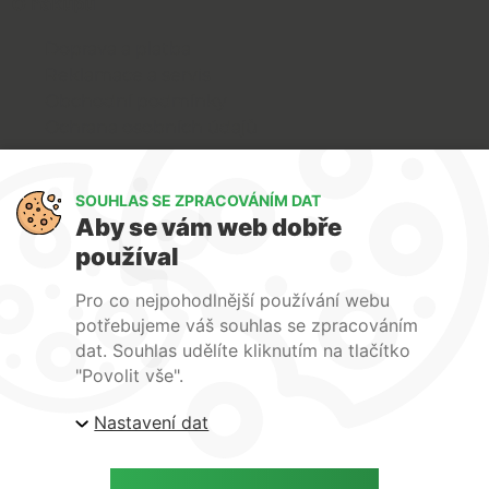
O nákupu
Doprava a platba
Reklamace a servis
Obchodní podmínky
Ochrana osobních údajů
Art Lighting
SOUHLAS SE ZPRACOVÁNÍM DAT
O nás
Aby se vám web dobře
Služby
používal
FAQ
Kontakty
Pro co nejpohodlnější používání webu
potřebujeme váš souhlas se zpracováním
dat. Souhlas udělíte kliknutím na tlačítko
"Povolit vše".
Nastavení dat
| ARTlighting.cz, Komenského 427 Újezd u Brna, 664
53 Česká republika