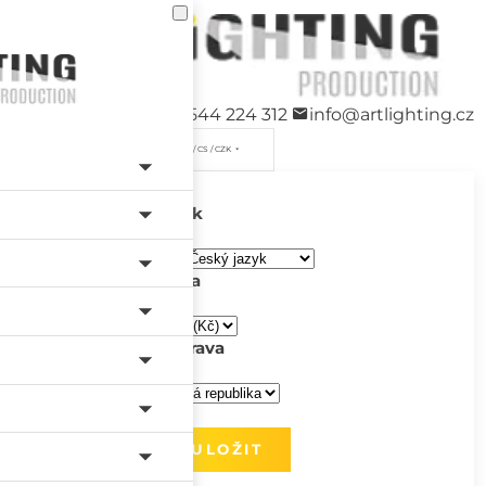
+420 544 224 312
info@artlighting.cz
/ CS / CZK
Jazyk
Měna
Doprava