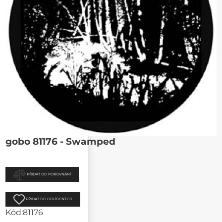
gobo 81176 - Swamped
PŘIDAT DO POROVNÁNÍ
PŘIDAT DO OBLÍBENÝCH
Kód:
81176