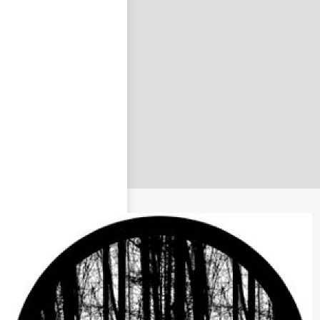
nastavit nové heslo