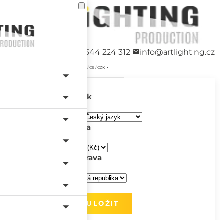
+420 544 224 312
info@artlighting.cz
/ CS / CZK
Jazyk
Měna
Doprava