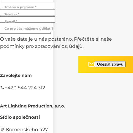
Jméno a příjmení *
Telefon *
E-mail *
Co pro vás můžeme udělat ?
O vaše data je u nás postaráno. Přečtěte si naše
podmínky pro
zpracování os. údajů.
Zavolejte nám
+420 544 224 312
Art Lighting Production, s.r.o.
Sídlo společnosti
Komenského 427,