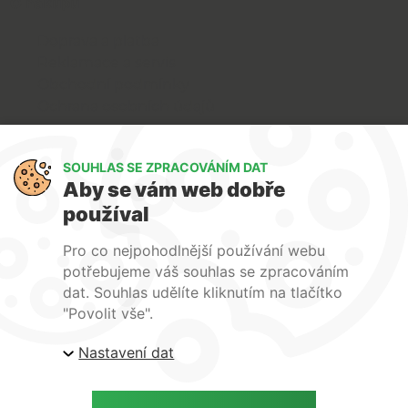
O nákupu
Doprava a platba
Reklamace a servis
Obchodní podmínky
Ochrana osobních údajů
Art Lighting
SOUHLAS SE ZPRACOVÁNÍM DAT
O nás
Aby se vám web dobře
Služby
používal
FAQ
Kontakty
Pro co nejpohodlnější používání webu
potřebujeme váš souhlas se zpracováním
dat. Souhlas udělíte kliknutím na tlačítko
"Povolit vše".
Nastavení dat
| ARTlighting.cz, Komenského 427 Újezd u Brna, 664
53 Česká republika