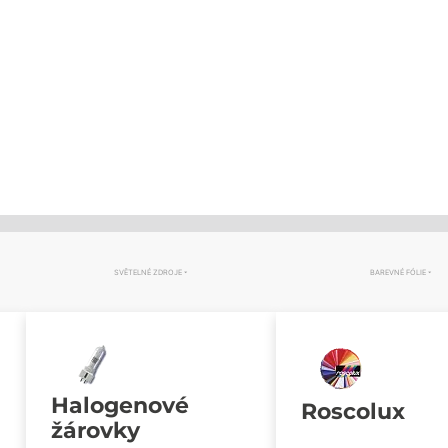
SVĚTELNÉ ZDROJE
BAREVNÉ FÓLIE
Halogenové
Roscolux
žárovky