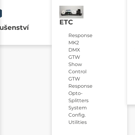
ETC
lušenství
Response
MK2
DMX
GTW
Show
Control
GTW
Response
Opto-
Splitters
System
Config.
Utilities