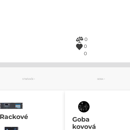
0
0
0
STMÍVAČE
GOBA
Rackové
Goba
kovová