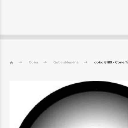
Goba
Goba skleněná
gobo 81119 - Cone T