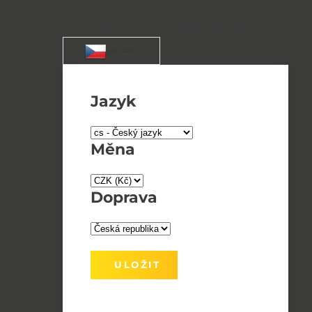
+420 544 224 312
info@artlighting.cz
/ CS / CZK
Jazyk
Měna
Doprava