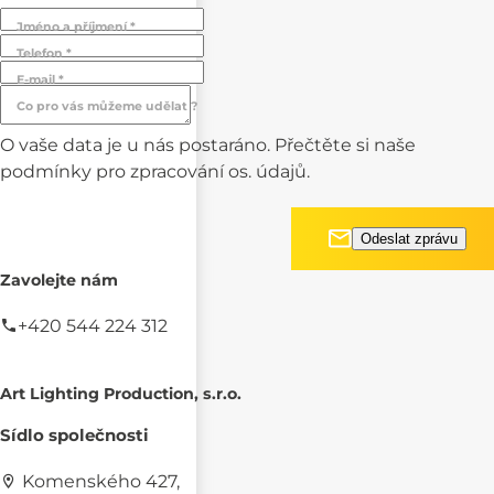
Jméno a příjmení *
Telefon *
E-mail *
Co pro vás můžeme udělat ?
O vaše data je u nás postaráno. Přečtěte si naše
podmínky pro
zpracování os. údajů.
Zavolejte nám
+420 544 224 312
Art Lighting Production, s.r.o.
Sídlo společnosti
Komenského 427,