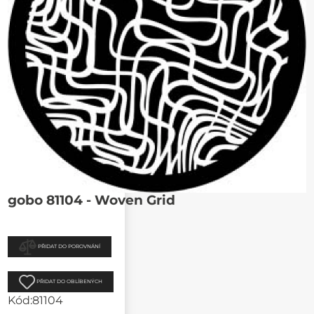
gobo 81104 - Woven Grid
PŘIDAT DO POROVNÁNÍ
PŘIDAT DO OBLÍBENÝCH
Kód:
81104