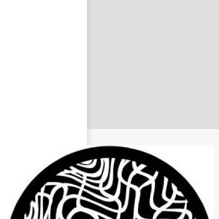
nastavit nové heslo