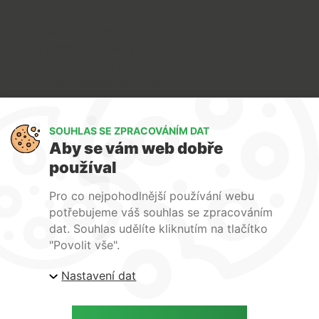
O nákupu
Doprava a platba
Reklamace a servis
Obchodní podmínky
Ochrana osobních údajů
Art Lighting
SOUHLAS SE ZPRACOVÁNÍM DAT
O nás
Aby se vám web dobře
Služby
používal
FAQ
Kontakty
Pro co nejpohodlnější používání webu
potřebujeme váš souhlas se zpracováním
dat. Souhlas udělíte kliknutím na tlačítko
"Povolit vše".
Nastavení dat
| ARTlighting.cz, Komenského 427 Újezd u Brna, 664
53 Česká republika