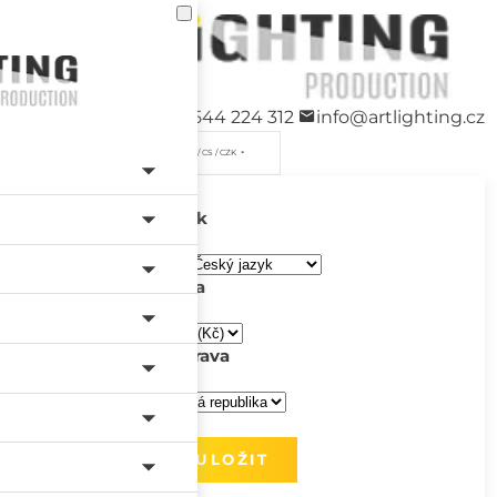
+420 544 224 312
info@artlighting.cz
/ CS / CZK
Jazyk
Měna
Doprava