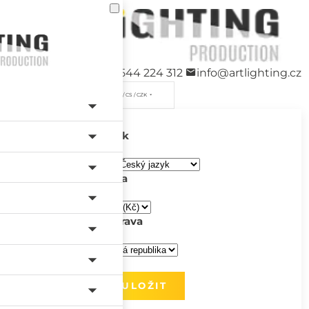
+420 544 224 312
info@artlighting.cz
/ CS / CZK
Jazyk
Měna
Doprava