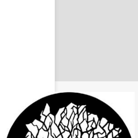
nastavit nové heslo