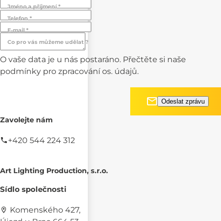
Jméno a příjmení *
Telefon *
E-mail *
Co pro vás můžeme udělat ?
O vaše data je u nás postaráno. Přečtěte si naše
podmínky pro
zpracování os. údajů.
Zavolejte nám
+420 544 224 312
Art Lighting Production, s.r.o.
Sídlo společnosti
Komenského 427,