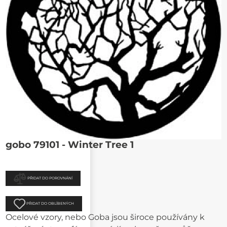
gobo 79101 - Winter Tree 1
PŘIDAT DO POROVNÁNÍ
PŘIDAT DO OBLÍBENÝCH
Ocelové vzory, nebo Goba jsou široce používány k