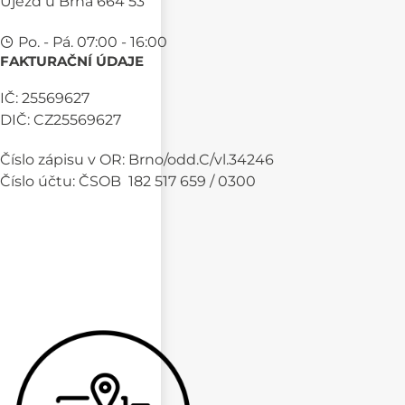
Újezd u Brna 664 53
Po. - Pá. 07:00 - 16:00
FAKTURAČNÍ ÚDAJE
IČ: 25569627
DIČ: CZ25569627
Číslo zápisu v OR: Brno/odd.C/vl.34246
Číslo účtu: ČSOB 182 517 659 / 0300