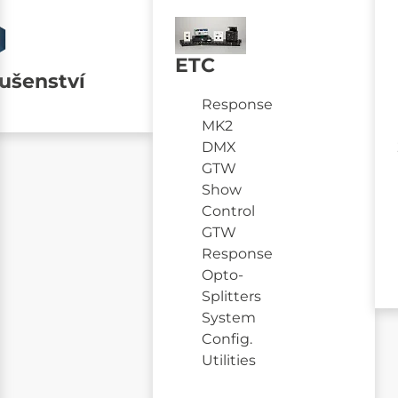
ETC
lušenství
Response
MK2
DMX
GTW
Show
Control
GTW
Response
Opto-
Splitters
System
Config.
Utilities