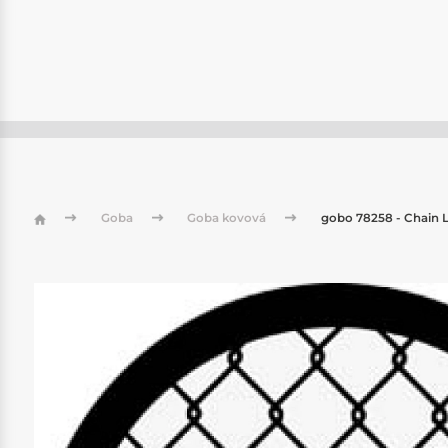
Goba
Goba kovová
gobo 78258 - Chain L