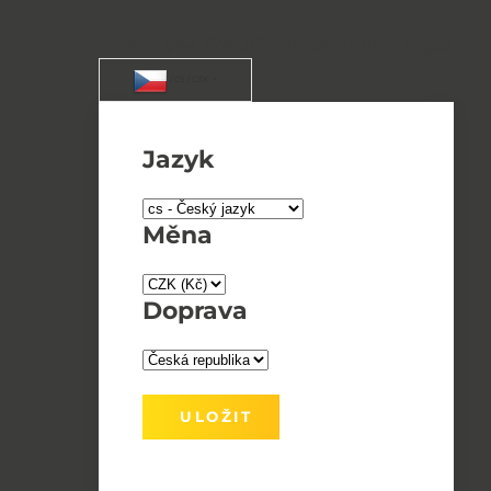
+420 544 224 312
info@artlighting.cz
/ CS / CZK
Jazyk
Měna
Doprava