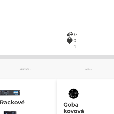
0
0
0
STMÍVAČE
GOBA
Rackové
Goba
kovová