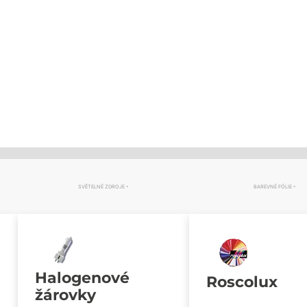
SVĚTELNÉ ZDROJE
BAREVNÉ FÓLIE
Halogenové
Roscolux
žárovky