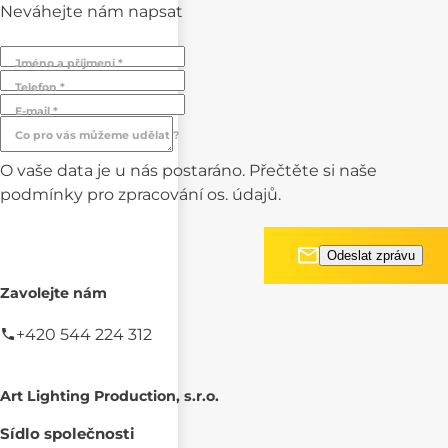
Neváhejte nám napsat
Jméno a příjmení *
Telefon *
E-mail *
Co pro vás můžeme udělat ?
O vaše data je u nás postaráno. Přečtěte si naše
podmínky pro
zpracování os. údajů.
Zavolejte nám
+420 544 224 312
Art Lighting Production, s.r.o.
Sídlo společnosti