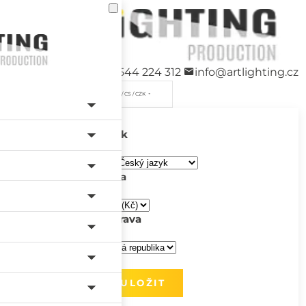
+420 544 224 312
info@artlighting.cz
/ CS / CZK
Jazyk
Měna
Doprava