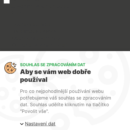
zpracováním osobních údajů
O nákupu
Doprava a platba
Reklamace a servis
Obchodní podmínky
Ochrana osobních údajů
Art Lighting
SOUHLAS SE ZPRACOVÁNÍM DAT
O nás
Aby se vám web dobře
Služby
používal
FAQ
Kontakty
Pro co nejpohodlnější používání webu
potřebujeme váš souhlas se zpracováním
dat. Souhlas udělíte kliknutím na tlačítko
"Povolit vše".
Nastavení dat
| ARTlighting.cz, Komenského 427 Újezd u Brna, 664