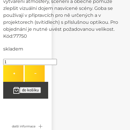
vytváření atmosféry, scenérií a obecně pomůže
zlepšit vizuální dojem nasvícené scény. Goba se
používají v přípravcích pro ně určených a v
projektorech (svítidlech) s příslušnou optikou. Pro
objednání je nutné uvést požadovanou velikost.
Kód:
77750
skladem
+
−
další informace