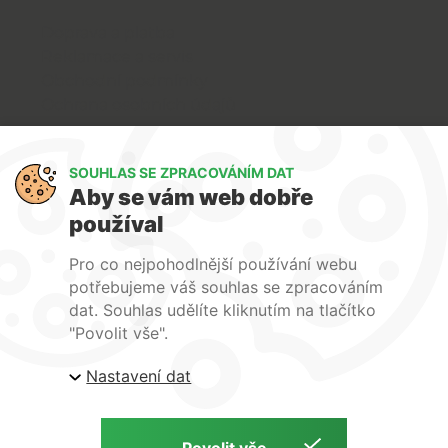
Doprava a platba
Reklamace a servis
Obchodní podmínky
Ochrana osobních údajů
Art Lighting
SOUHLAS SE ZPRACOVÁNÍM DAT
O nás
Aby se vám web dobře
Služby
používal
FAQ
Kontakty
Pro co nejpohodlnější používání webu
potřebujeme váš souhlas se zpracováním
dat. Souhlas udělíte kliknutím na tlačítko
"Povolit vše".
Nastavení dat
| ARTlighting.cz, Komenského 427 Újezd u Brna, 664
53 Česká republika
Copyright © 2026 | ARTlighting.cz | by