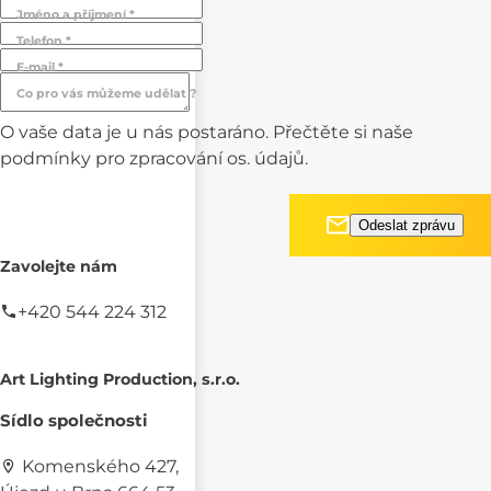
Jméno a příjmení *
Telefon *
E-mail *
Co pro vás můžeme udělat ?
O vaše data je u nás postaráno. Přečtěte si naše
podmínky pro
zpracování os. údajů.
Zavolejte nám
+420 544 224 312
Art Lighting Production, s.r.o.
Sídlo společnosti
Komenského 427,