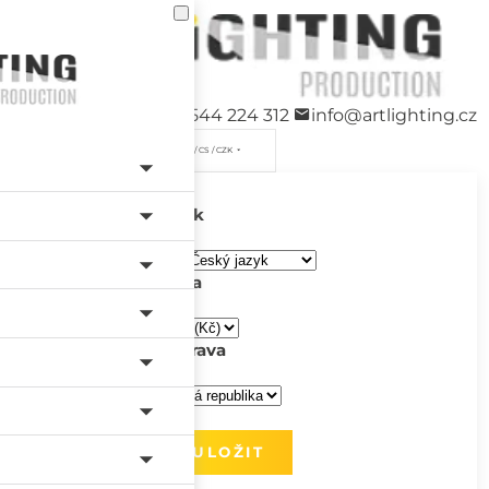
+420 544 224 312
info@artlighting.cz
/ CS / CZK
Jazyk
Měna
Doprava