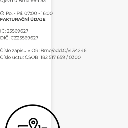
Újezd u Brna 664 53
Po. - Pá. 07:00 - 16:00
FAKTURAČNÍ ÚDAJE
IČ: 25569627
DIČ: CZ25569627
Číslo zápisu v OR: Brno/odd.C/vl.34246
Číslo účtu: ČSOB 182 517 659 / 0300