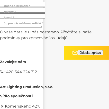
Jméno a příjmení *
Telefon *
E-mail *
Co pro vás můžeme udělat ?
O vaše data je u nás postaráno. Přečtěte si naše
podmínky pro
zpracování os. údajů.
Zavolejte nám
+420 544 224 312
Art Lighting Production, s.r.o.
Sídlo společnosti
Komenského 427,