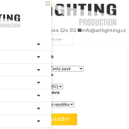
+420 544 224 312
info@artlighting.cz
/ CS / CZK
Jazyk
Měna
Doprava