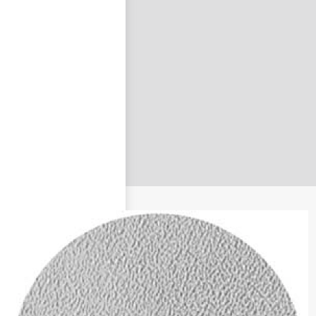
nastavit nové heslo