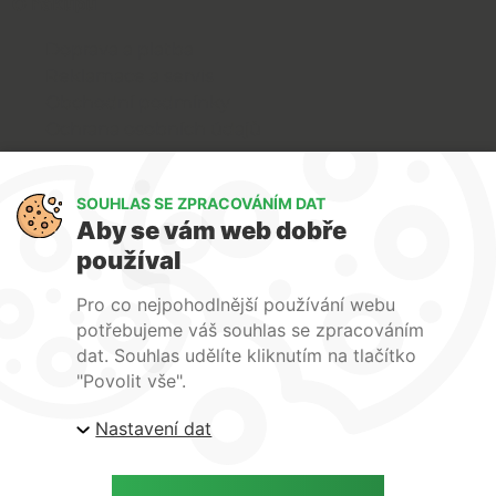
O nákupu
Doprava a platba
Reklamace a servis
Obchodní podmínky
Ochrana osobních údajů
Art Lighting
SOUHLAS SE ZPRACOVÁNÍM DAT
O nás
Aby se vám web dobře
Služby
používal
FAQ
Kontakty
Pro co nejpohodlnější používání webu
potřebujeme váš souhlas se zpracováním
dat. Souhlas udělíte kliknutím na tlačítko
"Povolit vše".
Nastavení dat
| ARTlighting.cz, Komenského 427 Újezd u Brna, 664
53 Česká republika