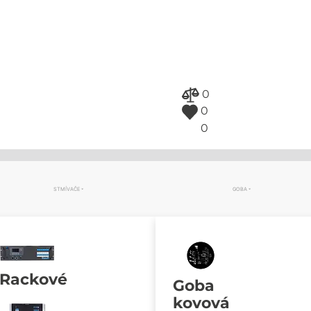
0
0
0
STMÍVAČE
GOBA
Rackové
Goba
kovová