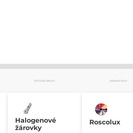
SVĚTELNÉ ZDROJE
BAREVNÉ FÓLIE
Halogenové
Roscolux
žárovky