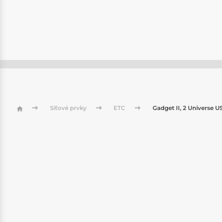
Síťové prvky
ETC
Gadget II, 2 Universe 