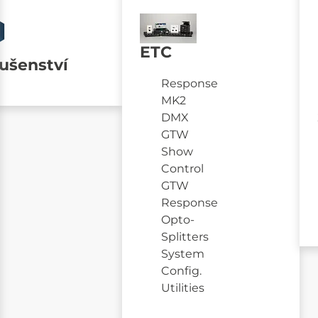
ETC
lušenství
Response
MK2
DMX
GTW
Show
Control
GTW
Response
Opto-
Splitters
System
Config.
Utilities