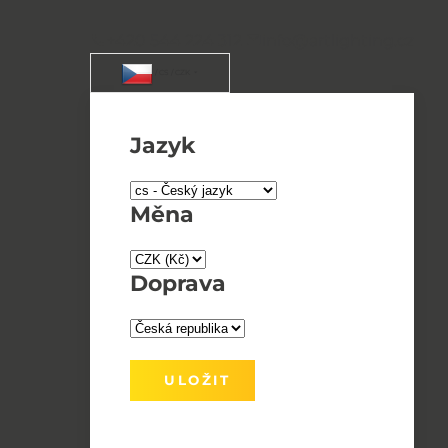
+420 544 224 312
info@artlighting.cz
/ CS / CZK
Jazyk
Měna
Doprava