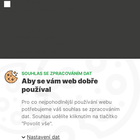
souhlasím se
zpracováním osobních údajů
O nákupu
Doprava a platba
Reklamace a servis
Obchodní podmínky
Ochrana osobních údajů
Art Lighting
SOUHLAS SE ZPRACOVÁNÍM DAT
O nás
Aby se vám web dobře
Služby
používal
FAQ
Kontakty
Pro co nejpohodlnější používání webu
potřebujeme váš souhlas se zpracováním
dat. Souhlas udělíte kliknutím na tlačítko
"Povolit vše".
Nastavení dat
| ARTlighting.cz, Komenského 427 Újezd u Brna, 664