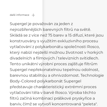
další informace
Supergel je považován za jeden z
nejrozšířenějších barevných filtrů na světě.
Skládá se z více než 75 barev a 15 difuzí, které jsou
konstruovány s využitím exkluzivního procesu
vytlačování z polykarbonátu společnosti Rosco,
který nabízí nejdelší možnou životnost v horkých
divadelních a filmových / televizních svítidlech.
Tento unikátní výrobní proces zajišťuje filtrům
Supergel nepřekonatelnou tepelnou odolnost,
barevnou stabilitou a ohnivzdornost. Technologie
Body-Colored polykarbonát Supergel
představuje charakteristický extrémní proces
vytlačování těla v barvě Rosco. Výroba těchto
filtrů začíná kombinací práškové pryskyřice a
barviv, čímž se vytvoří koncentrovaná "peleta".