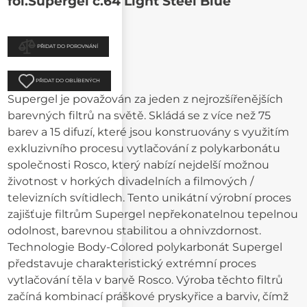
fol.Supergel č.64 Light Steel Blue
PŘIDAT DO POROVNÁNÍ
PŘIDAT DO OBLÍBENÝCH
Supergel je považován za jeden z nejrozšířenějších
barevných filtrů na světě. Skládá se z více než 75
barev a 15 difuzí, které jsou konstruovány s využitím
exkluzivního procesu vytlačování z polykarbonátu
společnosti Rosco, který nabízí nejdelší možnou
životnost v horkých divadelních a filmových /
televizních svítidlech. Tento unikátní výrobní proces
zajišťuje filtrům Supergel nepřekonatelnou tepelnou
odolnost, barevnou stabilitou a ohnivzdornost.
Technologie Body-Colored polykarbonát Supergel
představuje charakteristický extrémní proces
vytlačování těla v barvě Rosco. Výroba těchto filtrů
začíná kombinací práškové pryskyřice a barviv, čímž