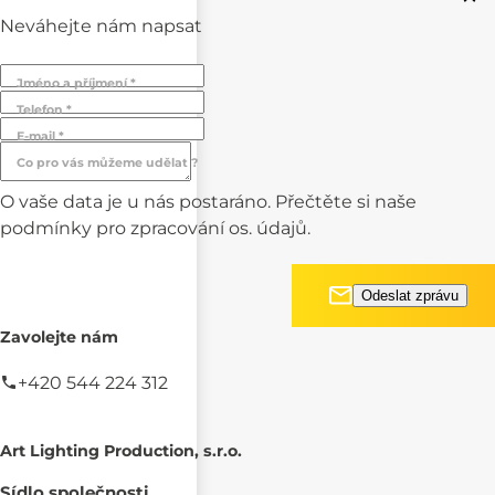
Neváhejte nám napsat
Jméno a příjmení *
Telefon *
E-mail *
Co pro vás můžeme udělat ?
O vaše data je u nás postaráno. Přečtěte si naše
podmínky pro
zpracování os. údajů.
Zavolejte nám
+420 544 224 312
Art Lighting Production, s.r.o.
Sídlo společnosti