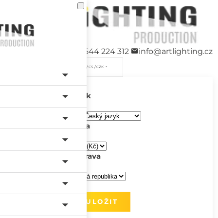
+420 544 224 312
info@artlighting.cz
/ CS / CZK
Jazyk
Měna
Doprava