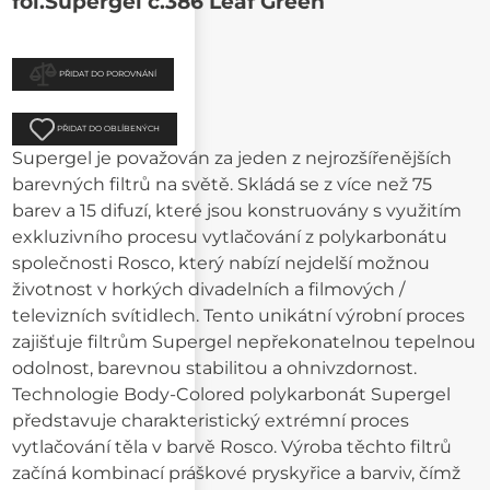
fol.Supergel č.386 Leaf Green
PŘIDAT DO POROVNÁNÍ
PŘIDAT DO OBLÍBENÝCH
Supergel je považován za jeden z nejrozšířenějších
barevných filtrů na světě. Skládá se z více než 75
barev a 15 difuzí, které jsou konstruovány s využitím
exkluzivního procesu vytlačování z polykarbonátu
společnosti Rosco, který nabízí nejdelší možnou
životnost v horkých divadelních a filmových /
televizních svítidlech. Tento unikátní výrobní proces
zajišťuje filtrům Supergel nepřekonatelnou tepelnou
odolnost, barevnou stabilitou a ohnivzdornost.
Technologie Body-Colored polykarbonát Supergel
představuje charakteristický extrémní proces
vytlačování těla v barvě Rosco. Výroba těchto filtrů
začíná kombinací práškové pryskyřice a barviv, čímž