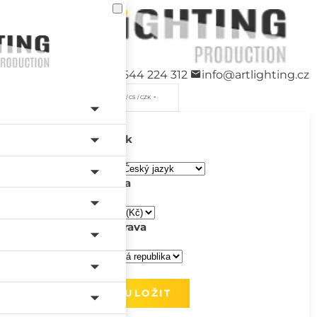
+420 544 224 312
info@artlighting.cz
/ CS / CZK
Jazyk
Měna
Doprava