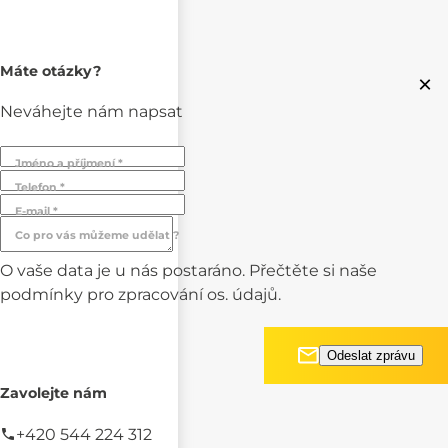
Máte otázky?
×
Neváhejte nám napsat
Jméno a příjmení *
Telefon *
E-mail *
Co pro vás můžeme udělat ?
O vaše data je u nás postaráno. Přečtěte si naše
podmínky pro
zpracování os. údajů.
Zavolejte nám
+420 544 224 312