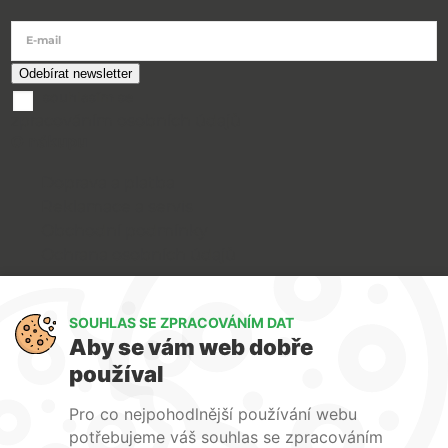
E-mail
souhlasím se
zpracováním osobních údajů
O nákupu
Doprava a platba
Reklamace a servis
Obchodní podmínky
Ochrana osobních údajů
Art Lighting
SOUHLAS SE ZPRACOVÁNÍM DAT
O nás
Aby se vám web dobře
Služby
používal
FAQ
Kontakty
Pro co nejpohodlnější používání webu
potřebujeme váš souhlas se zpracováním