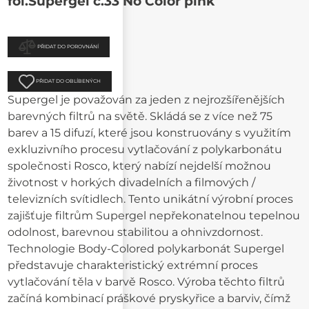
fol.Supergel č.33 No Color pink
PŘIDAT DO POROVNÁNÍ
PŘIDAT DO OBLÍBENÝCH
Supergel je považován za jeden z nejrozšířenějších
barevných filtrů na světě. Skládá se z více než 75
barev a 15 difuzí, které jsou konstruovány s využitím
exkluzivního procesu vytlačování z polykarbonátu
společnosti Rosco, který nabízí nejdelší možnou
životnost v horkých divadelních a filmových /
televizních svítidlech. Tento unikátní výrobní proces
zajišťuje filtrům Supergel nepřekonatelnou tepelnou
odolnost, barevnou stabilitou a ohnivzdornost.
Technologie Body-Colored polykarbonát Supergel
představuje charakteristický extrémní proces
vytlačování těla v barvě Rosco. Výroba těchto filtrů
začíná kombinací práškové pryskyřice a barviv, čímž