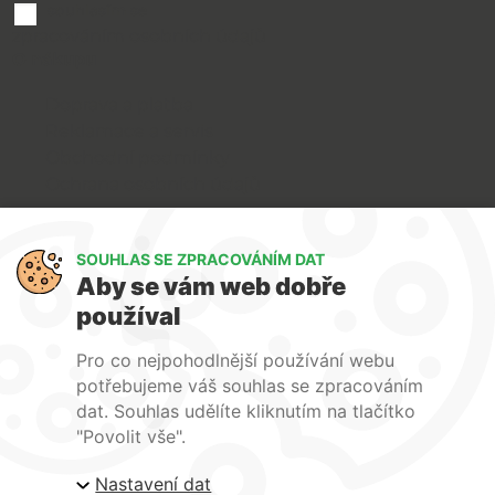
souhlasím se
zpracováním osobních údajů
O nákupu
Doprava a platba
Reklamace a servis
Obchodní podmínky
Ochrana osobních údajů
Art Lighting
SOUHLAS SE ZPRACOVÁNÍM DAT
O nás
Aby se vám web dobře
Služby
používal
FAQ
Kontakty
Pro co nejpohodlnější používání webu
potřebujeme váš souhlas se zpracováním
dat. Souhlas udělíte kliknutím na tlačítko
"Povolit vše".
Nastavení dat
| ARTlighting.cz, Komenského 427 Újezd u Brna, 664