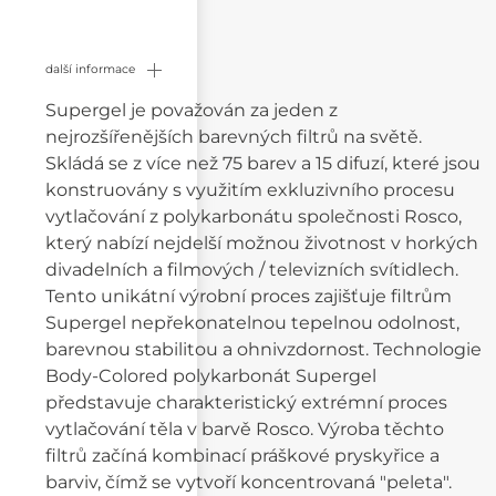
další informace
Supergel je považován za jeden z
nejrozšířenějších barevných filtrů na světě.
Skládá se z více než 75 barev a 15 difuzí, které jsou
konstruovány s využitím exkluzivního procesu
vytlačování z polykarbonátu společnosti Rosco,
který nabízí nejdelší možnou životnost v horkých
divadelních a filmových / televizních svítidlech.
Tento unikátní výrobní proces zajišťuje filtrům
Supergel nepřekonatelnou tepelnou odolnost,
barevnou stabilitou a ohnivzdornost. Technologie
Body-Colored polykarbonát Supergel
představuje charakteristický extrémní proces
vytlačování těla v barvě Rosco. Výroba těchto
filtrů začíná kombinací práškové pryskyřice a
barviv, čímž se vytvoří koncentrovaná "peleta".