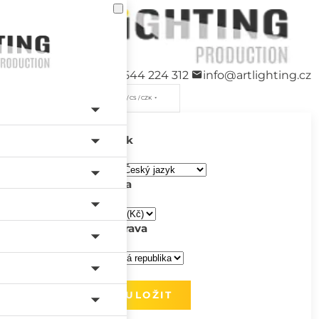
+420 544 224 312
info@artlighting.cz
/ CS / CZK
Jazyk
Měna
Doprava