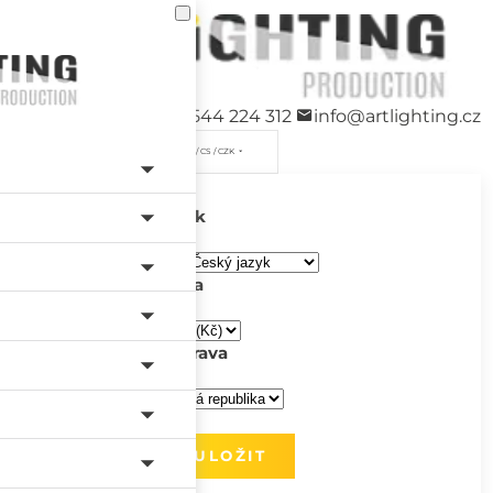
+420 544 224 312
info@artlighting.cz
/ CS / CZK
Jazyk
Měna
Doprava