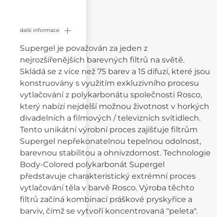
další informace
Supergel je považován za jeden z
nejrozšířenějších barevných filtrů na světě.
Skládá se z více než 75 barev a 15 difuzí, které jsou
konstruovány s využitím exkluzivního procesu
vytlačování z polykarbonátu společnosti Rosco,
který nabízí nejdelší možnou životnost v horkých
divadelních a filmových / televizních svítidlech.
Tento unikátní výrobní proces zajišťuje filtrům
Supergel nepřekonatelnou tepelnou odolnost,
barevnou stabilitou a ohnivzdornost. Technologie
Body-Colored polykarbonát Supergel
představuje charakteristický extrémní proces
vytlačování těla v barvě Rosco. Výroba těchto
filtrů začíná kombinací práškové pryskyřice a
barviv, čímž se vytvoří koncentrovaná "peleta".