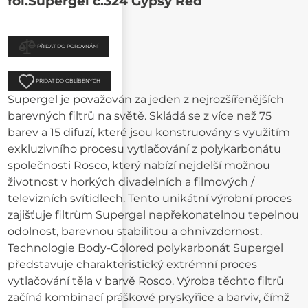
fol.Supergel č.324 Gypsy Red
PŘIDAT DO POROVNÁNÍ
PŘIDAT DO OBLÍBENÝCH
Supergel je považován za jeden z nejrozšířenějších
barevných filtrů na světě. Skládá se z více než 75
barev a 15 difuzí, které jsou konstruovány s využitím
exkluzivního procesu vytlačování z polykarbonátu
společnosti Rosco, který nabízí nejdelší možnou
životnost v horkých divadelních a filmových /
televizních svítidlech. Tento unikátní výrobní proces
zajišťuje filtrům Supergel nepřekonatelnou tepelnou
odolnost, barevnou stabilitou a ohnivzdornost.
Technologie Body-Colored polykarbonát Supergel
představuje charakteristický extrémní proces
vytlačování těla v barvě Rosco. Výroba těchto filtrů
začíná kombinací práškové pryskyřice a barviv, čímž