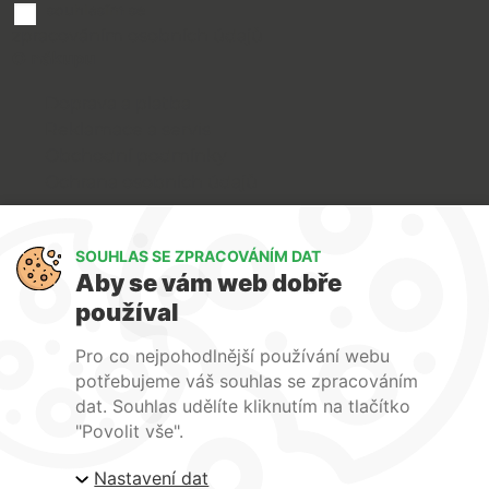
souhlasím se
zpracováním osobních údajů
O nákupu
Doprava a platba
Reklamace a servis
Obchodní podmínky
Ochrana osobních údajů
Art Lighting
SOUHLAS SE ZPRACOVÁNÍM DAT
O nás
Aby se vám web dobře
Služby
používal
FAQ
Kontakty
Pro co nejpohodlnější používání webu
potřebujeme váš souhlas se zpracováním
dat. Souhlas udělíte kliknutím na tlačítko
"Povolit vše".
Nastavení dat
| ARTlighting.cz, Komenského 427 Újezd u Brna, 664