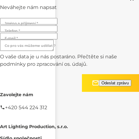
Neváhejte nám napsat
Jméno a příjmení *
Telefon *
E-mail *
Co pro vás můžeme udělat ?
O vaše data je u nás postaráno. Přečtěte si naše
podmínky pro
zpracování os. údajů.
Zavolejte nám
+420 544 224 312
Art Lighting Production, s.r.o.
Sídlo společnosti