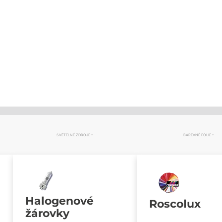
SVĚTELNÉ ZDROJE
BAREVNÉ FÓLIE
Halogenové
Roscolux
žárovky