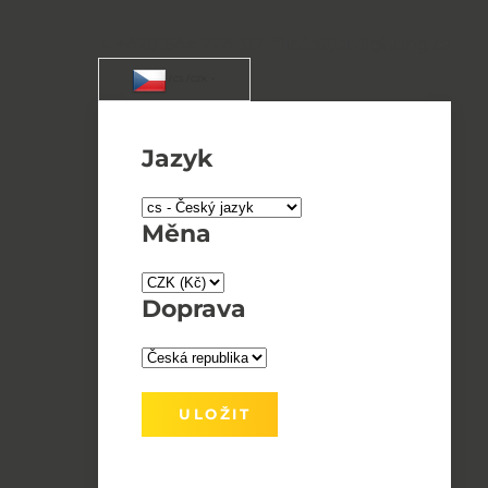
+420 544 224 312
info@artlighting.cz
/ CS / CZK
Jazyk
Měna
Doprava