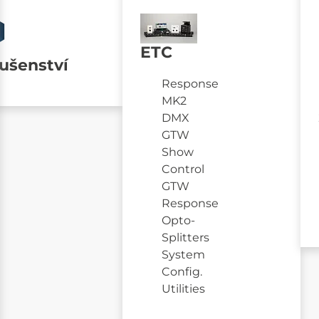
ETC
lušenství
Response
MK2
DMX
GTW
Show
Control
GTW
Response
Opto-
Splitters
System
Config.
Utilities