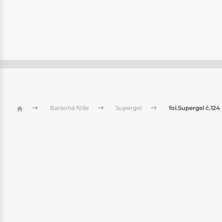
Barevné fólie
Supergel
fol.Supergel č.124