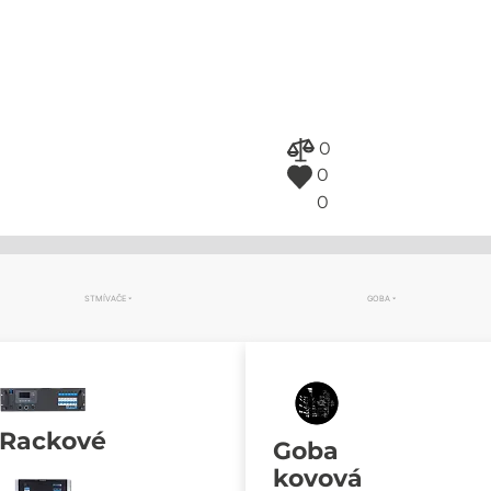
0
0
0
STMÍVAČE
GOBA
Rackové
Goba
kovová