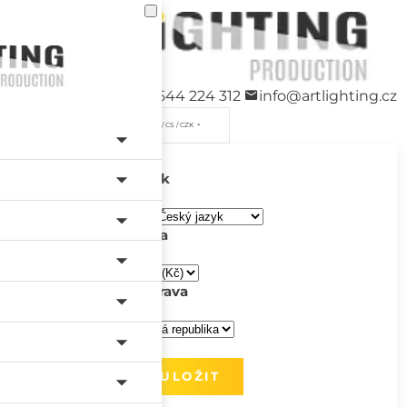
+420 544 224 312
info@artlighting.cz
/ CS / CZK
Jazyk
Měna
Doprava