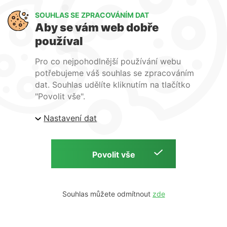
Art Lighting
SOUHLAS SE ZPRACOVÁNÍM DAT
O nás
Aby se vám web dobře
Služby
používal
FAQ
Kontakty
Pro co nejpohodlnější používání webu
potřebujeme váš souhlas se zpracováním
dat. Souhlas udělíte kliknutím na tlačítko
"Povolit vše".
| ARTlighting.cz, Komenského 427 Újezd u Brna, 664
Nastavení dat
53 Česká republika
Copyright © 2026 | ARTlighting.cz | by
Souhlas můžete odmítnout