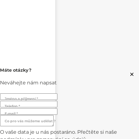
Máte otázky?
×
Neváhejte nám napsat
Jméno a příjmení *
Telefon *
E-mail *
Co pro vás můžeme udělat ?
O vaše data je u nás postaráno. Přečtěte si naše