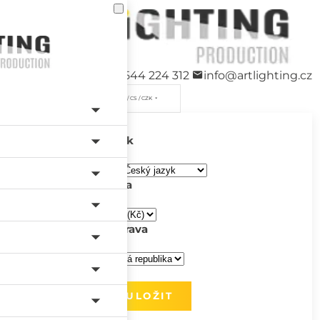
+420 544 224 312
info@artlighting.cz
/ CS / CZK
Jazyk
Měna
Doprava