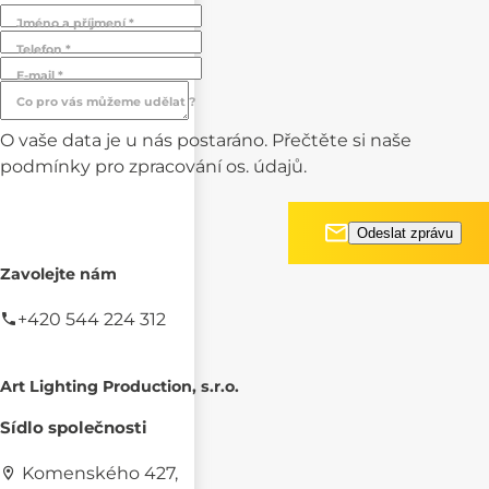
Jméno a příjmení *
Telefon *
E-mail *
Co pro vás můžeme udělat ?
O vaše data je u nás postaráno. Přečtěte si naše
podmínky pro
zpracování os. údajů.
Zavolejte nám
+420 544 224 312
Art Lighting Production, s.r.o.
Sídlo společnosti
Komenského 427,