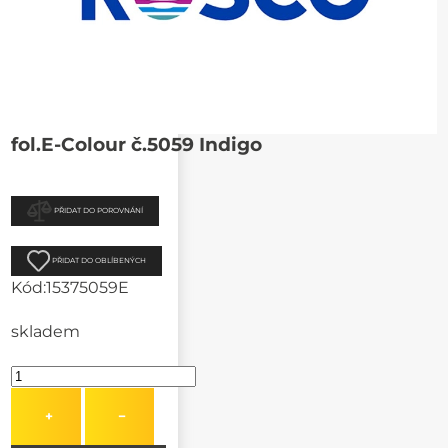
fol.E-Colour č.5059 Indigo
PŘIDAT DO POROVNÁNÍ
PŘIDAT DO OBLÍBENÝCH
Kód:
15375059E
skladem
+
−