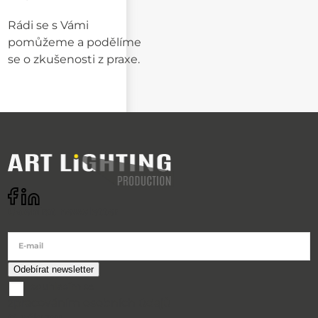
Rádi se s Vámi
pomůžeme a podělíme
se o zkušenosti z praxe.
Odebírat newsletter
E-mail
souhlasím se
zpracováním osobních údajů
O nákupu