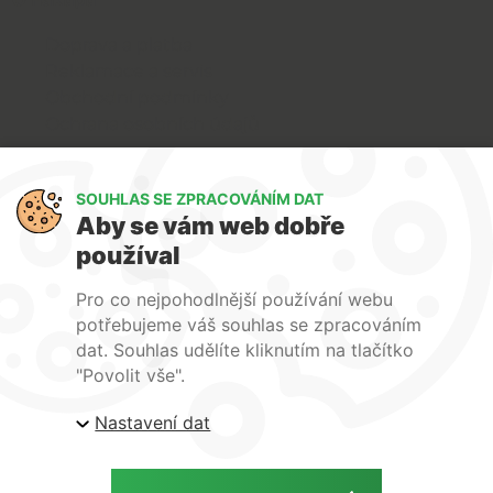
Doprava a platba
Reklamace a servis
Obchodní podmínky
Ochrana osobních údajů
Art Lighting
SOUHLAS SE ZPRACOVÁNÍM DAT
O nás
Aby se vám web dobře
Služby
používal
FAQ
Kontakty
Pro co nejpohodlnější používání webu
potřebujeme váš souhlas se zpracováním
dat. Souhlas udělíte kliknutím na tlačítko
"Povolit vše".
Nastavení dat
| ARTlighting.cz, Komenského 427 Újezd u Brna, 664
53 Česká republika