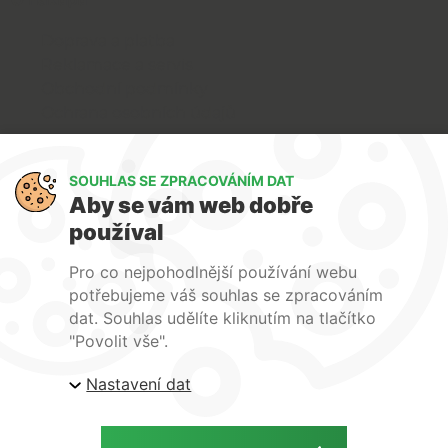
Doprava a platba
Reklamace a servis
Obchodní podmínky
Ochrana osobních údajů
Art Lighting
SOUHLAS SE ZPRACOVÁNÍM DAT
O nás
Aby se vám web dobře
Služby
používal
FAQ
Kontakty
Pro co nejpohodlnější používání webu
potřebujeme váš souhlas se zpracováním
dat. Souhlas udělíte kliknutím na tlačítko
"Povolit vše".
Nastavení dat
| ARTlighting.cz, Komenského 427 Újezd u Brna, 664
53 Česká republika