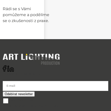
Rádi se s Vámi
pomůžeme a podělíme
se o zkušenosti z praxe.
Odebírat newsletter
E-mail
souhlasím se
zpracováním osobních údajů
O nákupu