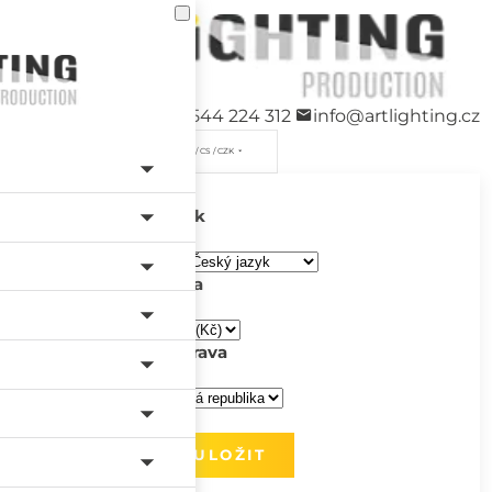
+420 544 224 312
info@artlighting.cz
/ CS / CZK
Jazyk
Měna
Doprava