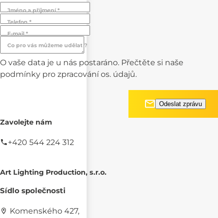
Jméno a příjmení *
Telefon *
E-mail *
Co pro vás můžeme udělat ?
O vaše data je u nás postaráno. Přečtěte si naše
podmínky pro
zpracování os. údajů.
Zavolejte nám
+420 544 224 312
Art Lighting Production, s.r.o.
Sídlo společnosti
Komenského 427,