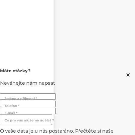
Máte otázky?
×
Neváhejte nám napsat
Jméno a příjmení *
Telefon *
E-mail *
Co pro vás můžeme udělat ?
O vaše data je u nás postaráno. Přečtěte si naše