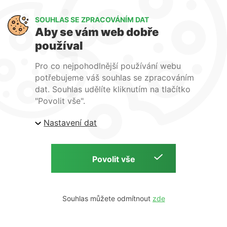
Art Lighting
SOUHLAS SE ZPRACOVÁNÍM DAT
O nás
Aby se vám web dobře
Služby
používal
FAQ
Kontakty
Pro co nejpohodlnější používání webu
potřebujeme váš souhlas se zpracováním
dat. Souhlas udělíte kliknutím na tlačítko
"Povolit vše".
Nastavení dat
| ARTlighting.cz, Komenského 427 Újezd u Brna, 664
53 Česká republika
Copyright © 2026 | ARTlighting.cz | by
Souhlas můžete odmítnout