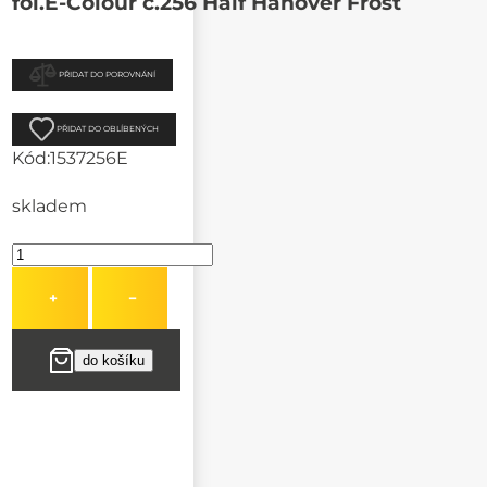
fol.E-Colour č.256 Half Hanover Frost
PŘIDAT DO POROVNÁNÍ
PŘIDAT DO OBLÍBENÝCH
Kód:
1537256E
skladem
+
−