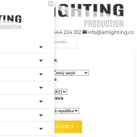
+420 544 224 312
info@artlighting.cz
/ CS / CZK
Jazyk
Měna
Doprava