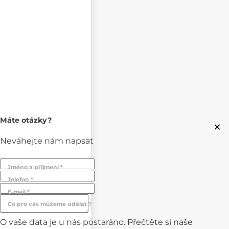
Máte otázky?
×
Neváhejte nám napsat
Jméno a příjmení *
Telefon *
E-mail *
Co pro vás můžeme udělat ?
O vaše data je u nás postaráno. Přečtěte si naše