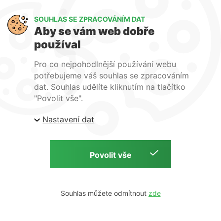
Art Lighting
SOUHLAS SE ZPRACOVÁNÍM DAT
O nás
Aby se vám web dobře
Služby
používal
FAQ
Kontakty
Pro co nejpohodlnější používání webu
potřebujeme váš souhlas se zpracováním
dat. Souhlas udělíte kliknutím na tlačítko
"Povolit vše".
Nastavení dat
| ARTlighting.cz, Komenského 427 Újezd u Brna, 664
53 Česká republika
Copyright © 2026 | ARTlighting.cz | by
Souhlas můžete odmítnout