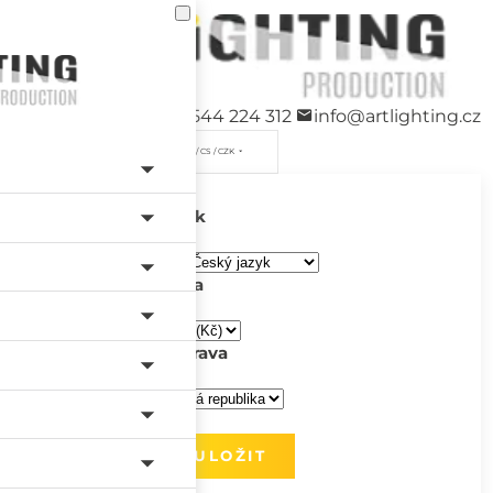
+420 544 224 312
info@artlighting.cz
/ CS / CZK
Jazyk
Měna
Doprava