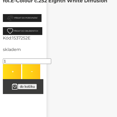
fol.E-Colour č.252 Eighth White Diffusion
PŘIDAT DO POROVNÁNÍ
PŘIDAT DO OBLÍBENÝCH
Kód:
1537252E
skladem
+
−