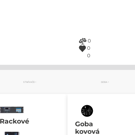
0
0
0
STMÍVAČE
GOBA
Rackové
Goba
kovová