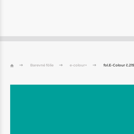
Barevné fólie
e-colour+
fol.E-Colour č.21