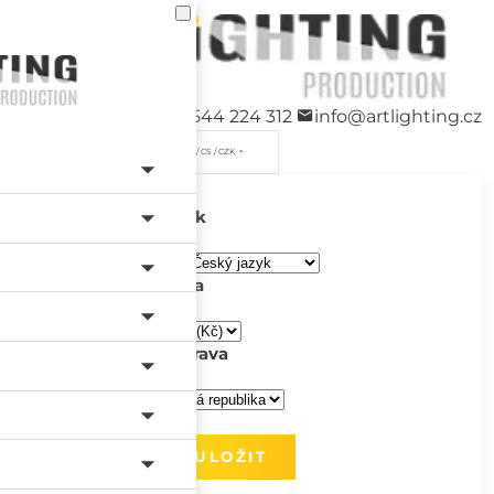
+420 544 224 312
info@artlighting.cz
/ CS / CZK
Jazyk
Měna
Doprava