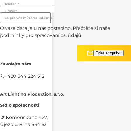
Telefon *
E-mail *
Co pro vás můžeme udělat ?
O vaše data je u nás postaráno. Přečtěte si naše
podmínky pro
zpracování os. údajů.
Zavolejte nám
+420 544 224 312
Art Lighting Production, s.r.o.
Sídlo společnosti
Komenského 427,
Újezd u Brna 664 53