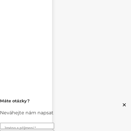
Máte otázky?
×
Neváhejte nám napsat
Jméno a příjmení *