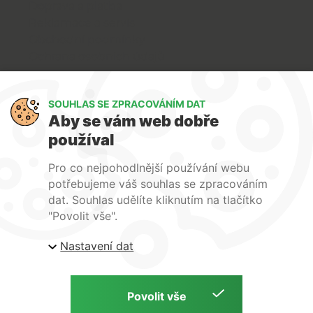
Doprava a platba
Reklamace a servis
Obchodní podmínky
Ochrana osobních údajů
Art Lighting
SOUHLAS SE ZPRACOVÁNÍM DAT
O nás
Aby se vám web dobře
Služby
používal
FAQ
Kontakty
Pro co nejpohodlnější používání webu
potřebujeme váš souhlas se zpracováním
dat. Souhlas udělíte kliknutím na tlačítko
"Povolit vše".
Nastavení dat
| ARTlighting.cz, Komenského 427 Újezd u Brna, 664
53 Česká republika
Copyright © 2026 | ARTlighting.cz | by