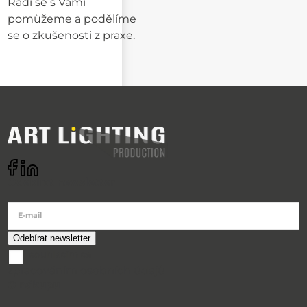
Rádi se s Vámi
pomůžeme a podělíme
se o zkušenosti z praxe.
Odebírat newsletter
E-mail
souhlasím se
zpracováním osobních údajů
O nákupu