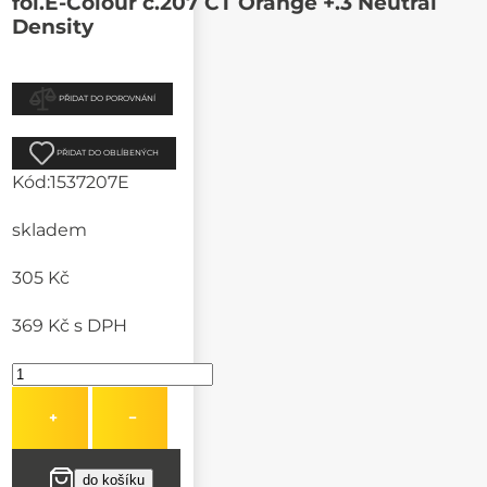
fol.E-Colour č.207 CT Orange +.3 Neutral
Density
PŘIDAT DO POROVNÁNÍ
PŘIDAT DO OBLÍBENÝCH
Kód:
1537207E
skladem
305 Kč
369 Kč
s DPH
+
−