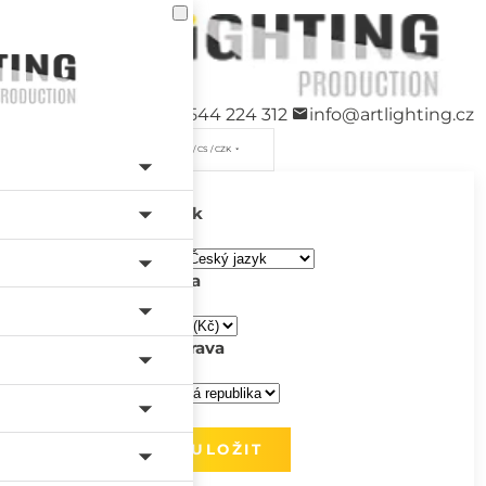
+420 544 224 312
info@artlighting.cz
/ CS / CZK
Jazyk
Měna
Doprava