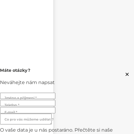
Máte otázky?
×
Neváhejte nám napsat
Jméno a příjmení *
Telefon *
E-mail *
Co pro vás můžeme udělat ?
O vaše data je u nás postaráno. Přečtěte si naše