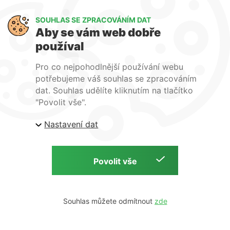
Art Lighting
SOUHLAS SE ZPRACOVÁNÍM DAT
O nás
Aby se vám web dobře
Služby
používal
FAQ
Kontakty
Pro co nejpohodlnější používání webu
potřebujeme váš souhlas se zpracováním
dat. Souhlas udělíte kliknutím na tlačítko
"Povolit vše".
Nastavení dat
| ARTlighting.cz, Komenského 427 Újezd u Brna, 664
53 Česká republika
Copyright © 2026 | ARTlighting.cz | by
Souhlas můžete odmítnout