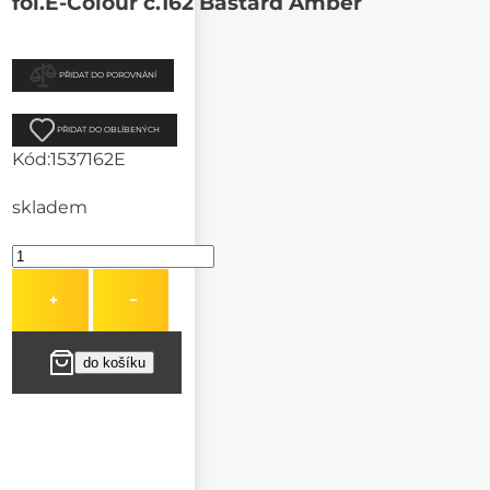
fol.E-Colour č.162 Bastard Amber
PŘIDAT DO POROVNÁNÍ
PŘIDAT DO OBLÍBENÝCH
Kód:
1537162E
skladem
+
−