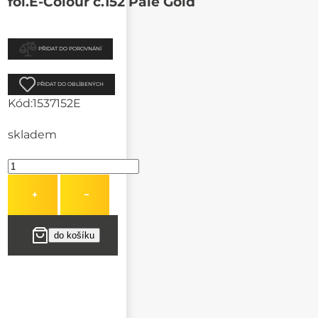
fol.E-Colour č.152 Pale Gold
PŘIDAT DO POROVNÁNÍ
PŘIDAT DO OBLÍBENÝCH
Kód:
1537152E
skladem
+
−