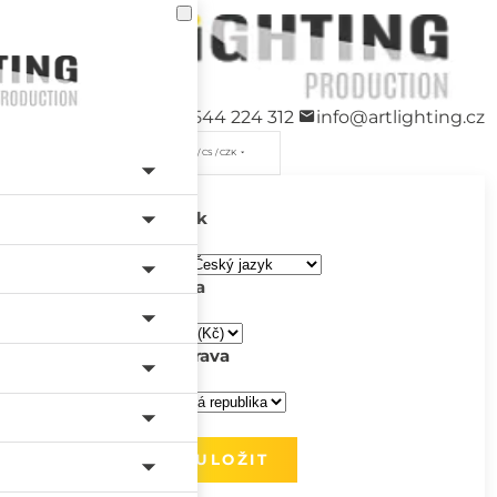
+420 544 224 312
info@artlighting.cz
/ CS / CZK
Jazyk
Měna
Doprava