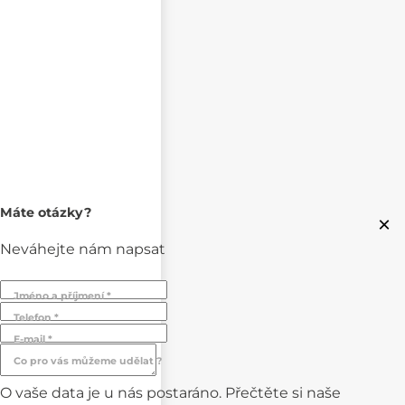
Máte otázky?
×
Neváhejte nám napsat
Jméno a příjmení *
Telefon *
E-mail *
Co pro vás můžeme udělat ?
O vaše data je u nás postaráno. Přečtěte si naše