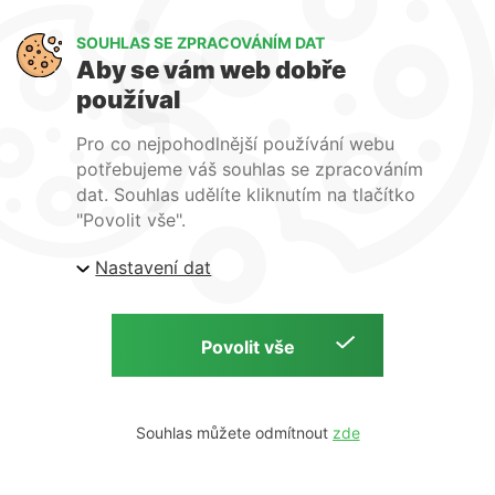
Art Lighting
SOUHLAS SE ZPRACOVÁNÍM DAT
O nás
Aby se vám web dobře
Služby
používal
FAQ
Kontakty
Pro co nejpohodlnější používání webu
potřebujeme váš souhlas se zpracováním
dat. Souhlas udělíte kliknutím na tlačítko
"Povolit vše".
Nastavení dat
| ARTlighting.cz, Komenského 427 Újezd u Brna, 664
53 Česká republika
Copyright © 2026 | ARTlighting.cz | by
Souhlas můžete odmítnout