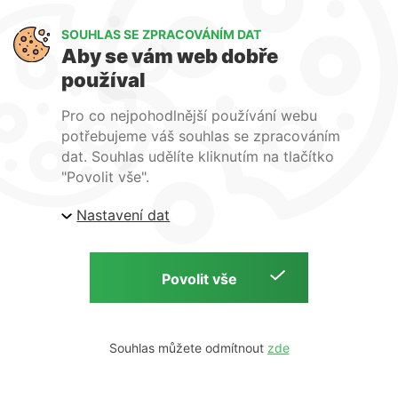
Art Lighting
SOUHLAS SE ZPRACOVÁNÍM DAT
O nás
Aby se vám web dobře
Služby
používal
FAQ
Kontakty
Pro co nejpohodlnější používání webu
potřebujeme váš souhlas se zpracováním
dat. Souhlas udělíte kliknutím na tlačítko
"Povolit vše".
Nastavení dat
| ARTlighting.cz, Komenského 427 Újezd u Brna, 664
53 Česká republika
Copyright © 2026 | ARTlighting.cz | by
Souhlas můžete odmítnout