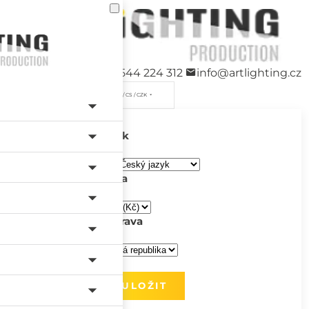
+420 544 224 312
info@artlighting.cz
/ CS / CZK
Jazyk
Měna
Doprava