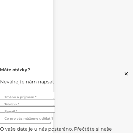
Máte otázky?
×
Neváhejte nám napsat
Jméno a příjmení *
Telefon *
E-mail *
Co pro vás můžeme udělat ?
O vaše data je u nás postaráno. Přečtěte si naše