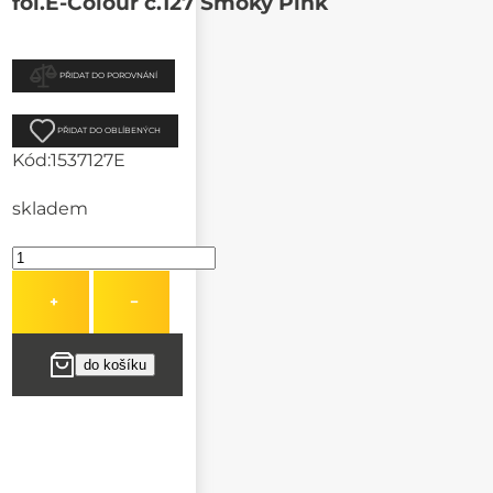
fol.E-Colour č.127 Smoky Pink
PŘIDAT DO POROVNÁNÍ
PŘIDAT DO OBLÍBENÝCH
Kód:
1537127E
skladem
+
−