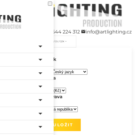
+420 544 224 312
info@artlighting.cz
/ CS / CZK
Jazyk
Měna
Doprava