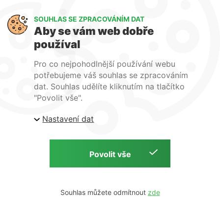
Art Lighting
SOUHLAS SE ZPRACOVÁNÍM DAT
O nás
Aby se vám web dobře
Služby
používal
FAQ
Kontakty
Pro co nejpohodlnější používání webu
potřebujeme váš souhlas se zpracováním
dat. Souhlas udělíte kliknutím na tlačítko
"Povolit vše".
Nastavení dat
| ARTlighting.cz, Komenského 427 Újezd u Brna, 664
53 Česká republika
Copyright © 2026 | ARTlighting.cz | by
Souhlas můžete odmítnout