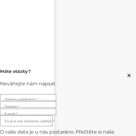
Máte otázky?
×
Neváhejte nám napsat
Jméno a příjmení *
Telefon *
E-mail *
Co pro vás můžeme udělat ?
O vaše data je u nás postaráno. Přečtěte si naše