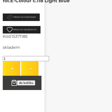
fol.E-Colour č.118 Light Blue
PŘIDAT DO POROVNÁNÍ
PŘIDAT DO OBLÍBENÝCH
Kód:
1537118E
skladem
+
−