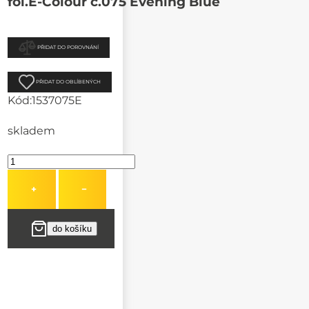
fol.E-Colour č.075 Evening Blue
PŘIDAT DO POROVNÁNÍ
PŘIDAT DO OBLÍBENÝCH
Kód:
1537075E
skladem
+
−