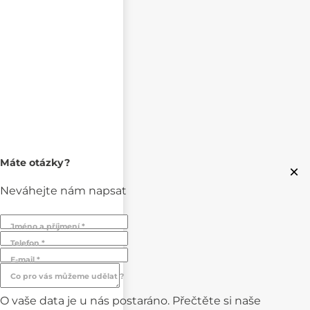
Máte otázky?
×
Neváhejte nám napsat
Jméno a příjmení *
Telefon *
E-mail *
Co pro vás můžeme udělat ?
O vaše data je u nás postaráno. Přečtěte si naše