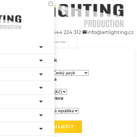
+420 544 224 312
info@artlighting.cz
/ CS / CZK
Jazyk
Měna
Doprava