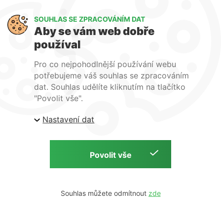
Art Lighting
SOUHLAS SE ZPRACOVÁNÍM DAT
O nás
Aby se vám web dobře
Služby
používal
FAQ
Kontakty
Pro co nejpohodlnější používání webu
potřebujeme váš souhlas se zpracováním
dat. Souhlas udělíte kliknutím na tlačítko
"Povolit vše".
Nastavení dat
| ARTlighting.cz, Komenského 427 Újezd u Brna, 664
53 Česká republika
Copyright © 2026 | ARTlighting.cz | by
Souhlas můžete odmítnout