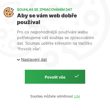
Art Lighting
SOUHLAS SE ZPRACOVÁNÍM DAT
O nás
Aby se vám web dobře
Služby
používal
FAQ
Kontakty
Pro co nejpohodlnější používání webu
potřebujeme váš souhlas se zpracováním
dat. Souhlas udělíte kliknutím na tlačítko
"Povolit vše".
Nastavení dat
| ARTlighting.cz, Komenského 427 Újezd u Brna, 664
53 Česká republika
Copyright © 2026 | ARTlighting.cz | by
Souhlas můžete odmítnout