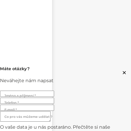
Máte otázky?
×
Neváhejte nám napsat
Jméno a příjmení *
Telefon *
E-mail *
Co pro vás můžeme udělat ?
O vaše data je u nás postaráno. Přečtěte si naše