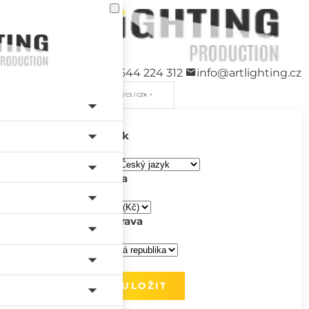
+420 544 224 312
info@artlighting.cz
/ CS / CZK
Jazyk
Měna
Doprava