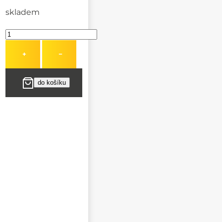
skladem
+
−