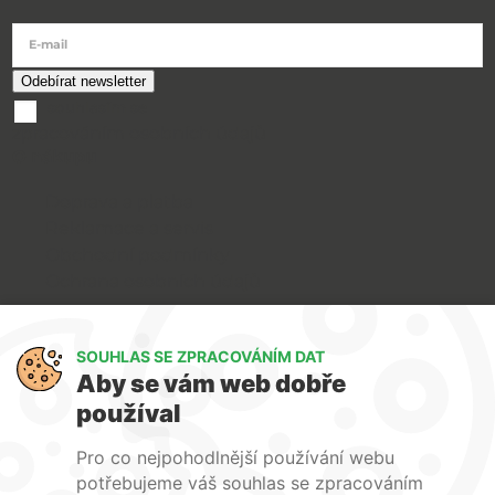
E-mail
souhlasím se
zpracováním osobních údajů
O nákupu
Doprava a platba
Reklamace a servis
Obchodní podmínky
Ochrana osobních údajů
Art Lighting
SOUHLAS SE ZPRACOVÁNÍM DAT
O nás
Aby se vám web dobře
Služby
používal
FAQ
Kontakty
Pro co nejpohodlnější používání webu
potřebujeme váš souhlas se zpracováním