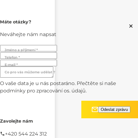
Máte otázky?
×
Neváhejte nám napsat
Jméno a příjmení *
Telefon *
E-mail *
Co pro vás můžeme udělat ?
O vaše data je u nás postaráno. Přečtěte si naše
podmínky pro
zpracování os. údajů.
Zavolejte nám
+420 544 224 312