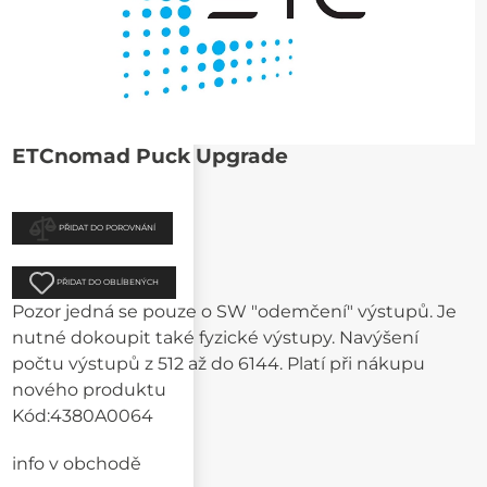
ETCnomad Puck Upgrade
PŘIDAT DO POROVNÁNÍ
PŘIDAT DO OBLÍBENÝCH
Pozor jedná se pouze o SW "odemčení" výstupů. Je
nutné dokoupit také fyzické výstupy. Navýšení
počtu výstupů z 512 až do 6144. Platí při nákupu
nového produktu
Kód:
4380A0064
info v obchodě