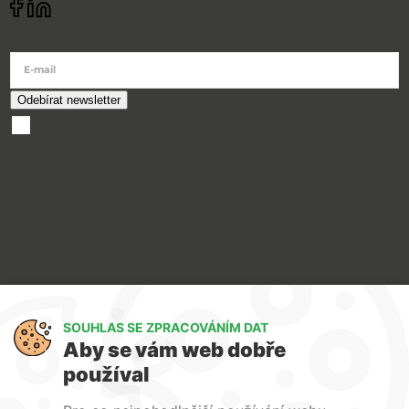
Odebírat newsletter
E-mail
souhlasím se
zpracováním osobních údajů
O nákupu
Doprava a platba
Reklamace a servis
Obchodní podmínky
Ochrana osobních údajů
Art Lighting
SOUHLAS SE ZPRACOVÁNÍM DAT
O nás
Aby se vám web dobře
Služby
používal
FAQ
Kontakty