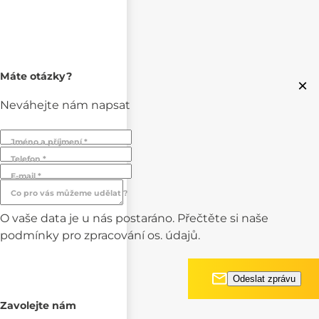
Máte otázky?
×
Neváhejte nám napsat
Jméno a příjmení *
Telefon *
E-mail *
Co pro vás můžeme udělat ?
O vaše data je u nás postaráno. Přečtěte si naše
podmínky pro
zpracování os. údajů.
Zavolejte nám