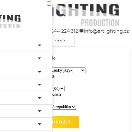
+420 544 224 312
info@artlighting.cz
/ CS / CZK
Jazyk
Měna
Doprava