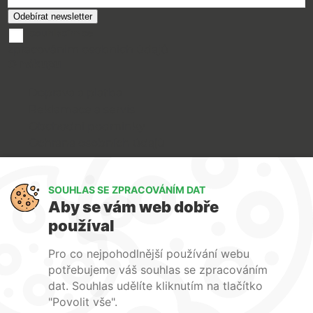
souhlasím se
zpracováním osobních údajů
O nákupu
Doprava a platba
Reklamace a servis
Obchodní podmínky
Ochrana osobních údajů
Art Lighting
SOUHLAS SE ZPRACOVÁNÍM DAT
O nás
Aby se vám web dobře
Služby
používal
FAQ
Kontakty
Pro co nejpohodlnější používání webu
potřebujeme váš souhlas se zpracováním
dat. Souhlas udělíte kliknutím na tlačítko
"Povolit vše".