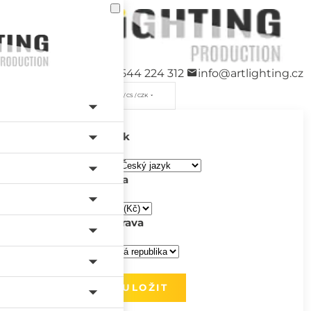
+420 544 224 312
info@artlighting.cz
/ CS / CZK
Jazyk
Měna
Doprava