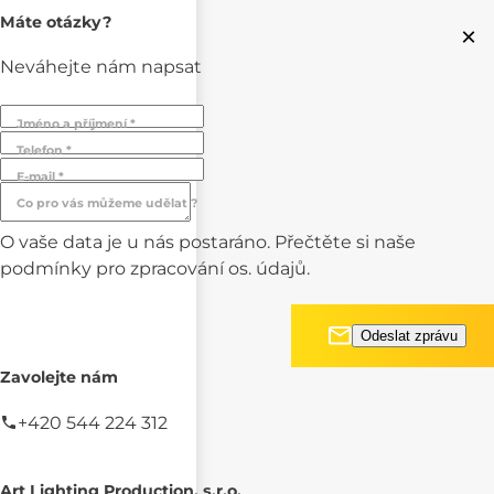
Máte otázky?
×
Neváhejte nám napsat
Jméno a příjmení *
Telefon *
E-mail *
Co pro vás můžeme udělat ?
O vaše data je u nás postaráno. Přečtěte si naše
podmínky pro
zpracování os. údajů.
Zavolejte nám
+420 544 224 312
Art Lighting Production, s.r.o.