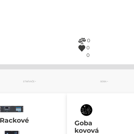
0
0
0
STMÍVAČE
GOBA
Rackové
Goba
kovová