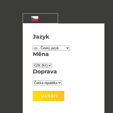
+420 544 224 312
info@artlighting.cz
/ CS / CZK
Jazyk
Měna
Doprava