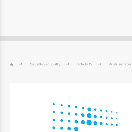
Osvětlovací pulty
řada EOS
Příslušenství