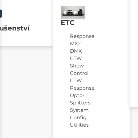
ETC
lušenství
Response
MK2
DMX
GTW
Show
Control
GTW
Response
Opto-
Splitters
System
Config.
Utilities