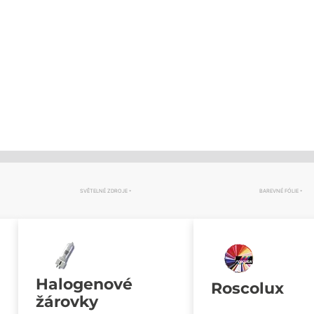
SVĚTELNÉ ZDROJE
BAREVNÉ FÓLIE
Halogenové
Roscolux
žárovky