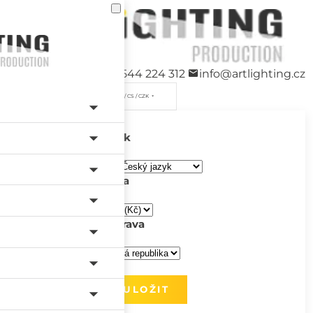
+420 544 224 312
info@artlighting.cz
/ CS / CZK
Jazyk
Měna
Doprava