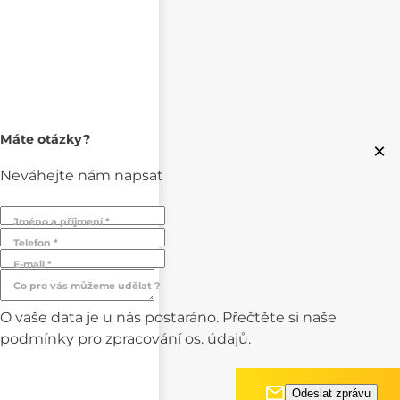
Máte otázky?
×
Neváhejte nám napsat
Jméno a příjmení *
Telefon *
E-mail *
Co pro vás můžeme udělat ?
O vaše data je u nás postaráno. Přečtěte si naše
podmínky pro
zpracování os. údajů.