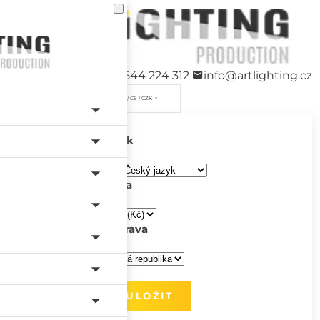
+420 544 224 312
info@artlighting.cz
/ CS / CZK
Jazyk
Měna
Doprava