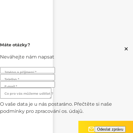
Máte otázky?
×
Neváhejte nám napsat
Jméno a příjmení *
Telefon *
E-mail *
Co pro vás můžeme udělat ?
O vaše data je u nás postaráno. Přečtěte si naše
podmínky pro
zpracování os. údajů.