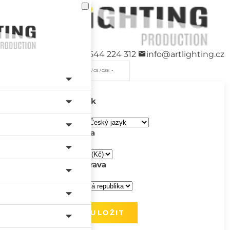
+420 544 224 312
info@artlighting.cz
/ CS / CZK
Jazyk
Měna
Doprava