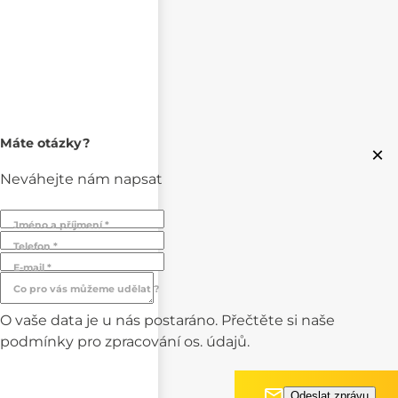
Máte otázky?
×
Neváhejte nám napsat
Jméno a příjmení *
Telefon *
E-mail *
Co pro vás můžeme udělat ?
O vaše data je u nás postaráno. Přečtěte si naše
podmínky pro
zpracování os. údajů.