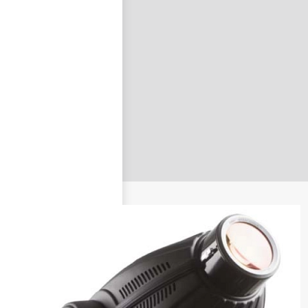
nastavit nové heslo