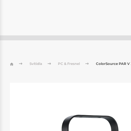
Svítidla
PC & Fresnel
ColorSource PAR V