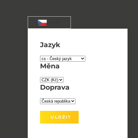
+420 544 224 312
info@artlighting.cz
/ CS / CZK
Jazyk
Měna
Doprava