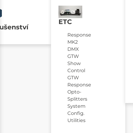
ETC
lušenství
Response
MK2
DMX
GTW
Show
Control
GTW
Response
Opto-
Splitters
System
Config.
Utilities