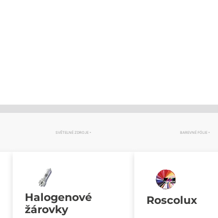
SVĚTELNÉ ZDROJE
BAREVNÉ FÓLIE
Halogenové
Roscolux
žárovky