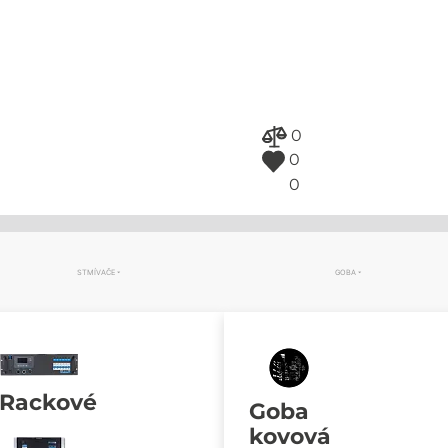
0
0
0
STMÍVAČE
GOBA
Rackové
Goba
kovová