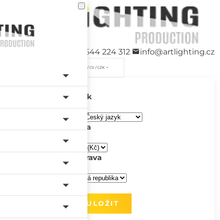
+420 544 224 312
info@artlighting.cz
/ CS / CZK
Jazyk
Měna
Doprava