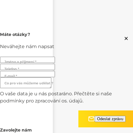
Máte otázky?
×
Neváhejte nám napsat
Jméno a příjmení *
Telefon *
E-mail *
Co pro vás můžeme udělat ?
O vaše data je u nás postaráno. Přečtěte si naše
podmínky pro
zpracování os. údajů.
Zavolejte nám