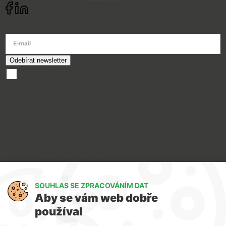
Odebírat newsletter
E-mail
souhlasím se
zpracováním osobních údajů
O nákupu
Doprava a platba
Reklamace a servis
Obchodní podmínky
Ochrana osobních údajů
Art Lighting
SOUHLAS SE ZPRACOVÁNÍM DAT
O nás
Aby se vám web dobře
Služby
používal
FAQ