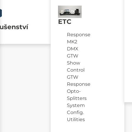
ETC
lušenství
Response
MK2
DMX
GTW
Show
Control
GTW
Response
Opto-
Splitters
System
Config.
Utilities