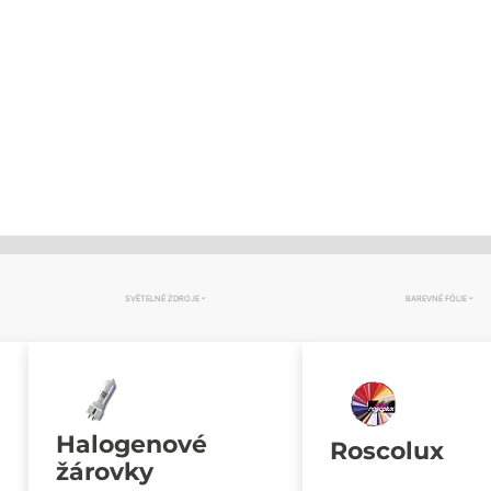
SVĚTELNÉ ZDROJE
BAREVNÉ FÓLIE
Halogenové
Roscolux
žárovky