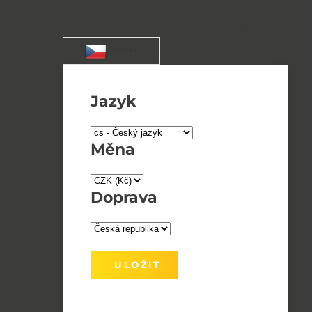
+420 544 224 312
info@artlighting.cz
/ CS / CZK
Jazyk
Měna
Doprava