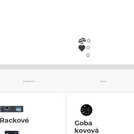
0
0
0
STMÍVAČE
GOBA
Rackové
Goba
kovová