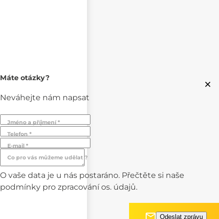
Máte otázky?
×
Neváhejte nám napsat
Jméno a příjmení *
Telefon *
E-mail *
Co pro vás můžeme udělat ?
O vaše data je u nás postaráno. Přečtěte si naše
podmínky pro
zpracování os. údajů.