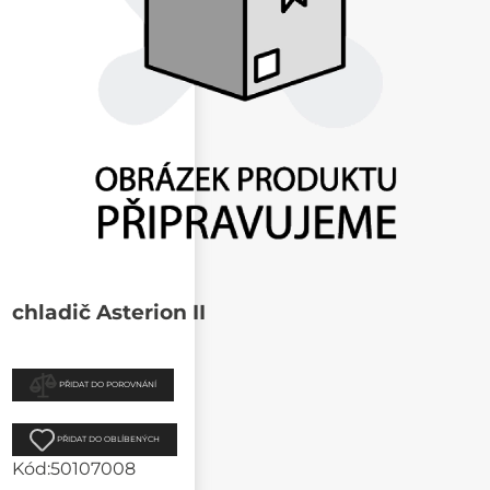
chladič Asterion II
PŘIDAT DO POROVNÁNÍ
PŘIDAT DO OBLÍBENÝCH
Kód:
50107008