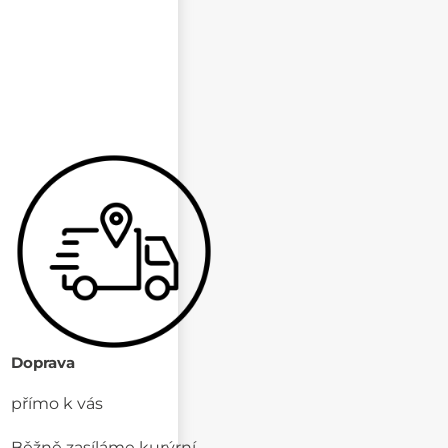
Doprava
přímo k vás
Běžně zasíláme kurýrní