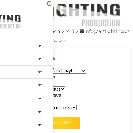
+420 544 224 312
info@artlighting.cz
/ CS / CZK
Jazyk
Měna
Doprava