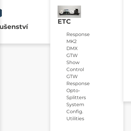
ETC
lušenství
Response
MK2
DMX
GTW
Show
Control
GTW
Response
Opto-
Splitters
System
Config.
Utilities