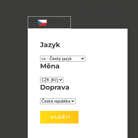
+420 544 224 312
info@artlighting.cz
/ CS / CZK
Jazyk
Měna
Doprava