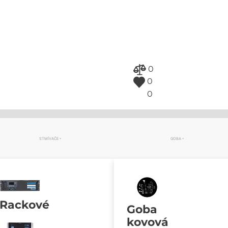
0
0
0
STMÍVAČE
GOBA
Rackové
Goba
kovová