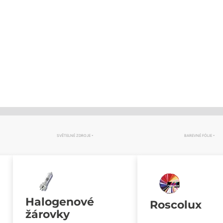
SVĚTELNÉ ZDROJE
BAREVNÉ FÓLIE
Halogenové
Roscolux
žárovky