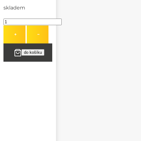
skladem
+
−