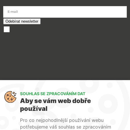
E-mail
souhlasím se
zpracováním osobních údajů
O nákupu
Doprava a platba
Reklamace a servis
Obchodní podmínky
Ochrana osobních údajů
Art Lighting
SOUHLAS SE ZPRACOVÁNÍM DAT
O nás
Aby se vám web dobře
Služby
používal
FAQ
Kontakty
Pro co nejpohodlnější používání webu
potřebujeme váš souhlas se zpracováním