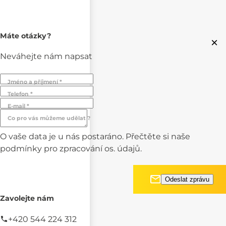
Máte otázky?
×
Neváhejte nám napsat
Jméno a příjmení *
Telefon *
E-mail *
Co pro vás můžeme udělat ?
O vaše data je u nás postaráno. Přečtěte si naše
podmínky pro
zpracování os. údajů.
Zavolejte nám
+420 544 224 312