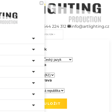
+420 544 224 312
info@artlighting.cz
/ CS / CZK
Jazyk
Měna
Doprava