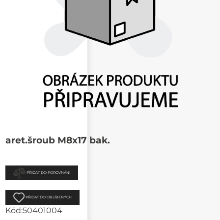
aret.šroub M8x17 bak.
PŘIDAT DO POROVNÁNÍ
PŘIDAT DO OBLÍBENÝCH
Kód:
50401004