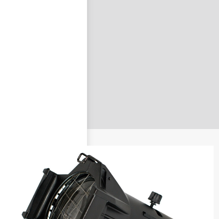
nastavit nové heslo