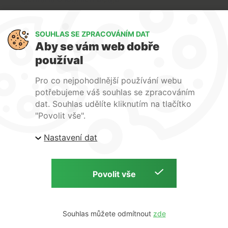
Art Lighting
SOUHLAS SE ZPRACOVÁNÍM DAT
O nás
Aby se vám web dobře
Služby
používal
FAQ
Kontakty
Pro co nejpohodlnější používání webu
potřebujeme váš souhlas se zpracováním
dat. Souhlas udělíte kliknutím na tlačítko
"Povolit vše".
| ARTlighting.cz, Komenského 427 Újezd u Brna, 664
Nastavení dat
53 Česká republika
Copyright © 2026 | ARTlighting.cz | by
Souhlas můžete odmítnout