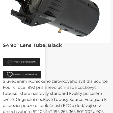
S4 90° Lens Tube, Black
PŘIDAT DO POROVNÁNÍ
PŘIDAT DO OBLÍBENÝCH
S uvedením ikonického žárovkového svítidla Source
Four v roce 1992 přišla revoluční sada čočkových
tubusů, které nastavily standard kvality po celém
světě. Originální čočkové tubusy Source Four jsou k
dispozici pouze u společnosti ETC a dodávají se v
úhlech záběru 5°, 10°, 14°, 19°, 26°, 36°, 50°, 70° a 90°.