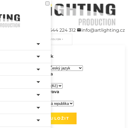
+420 544 224 312
info@artlighting.cz
/ CS / CZK
Jazyk
Měna
Doprava