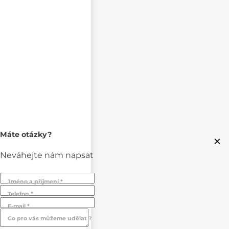
Máte otázky?
×
Neváhejte nám napsat
Jméno a příjmení *
Telefon *
E-mail *
Co pro vás můžeme udělat ?