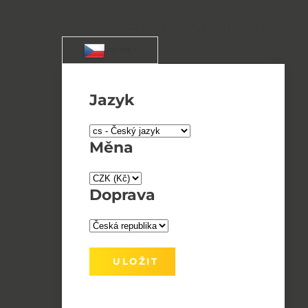
+420 544 224 312
info@artlighting.cz
/ CS / CZK
Jazyk
Měna
Doprava