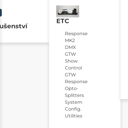
ETC
lušenství
Response
MK2
DMX
GTW
Show
Control
GTW
Response
Opto-
Splitters
System
Config.
Utilities