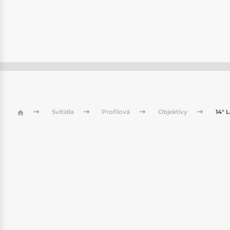
Svítidla
Profilová
Objektivy
14° L