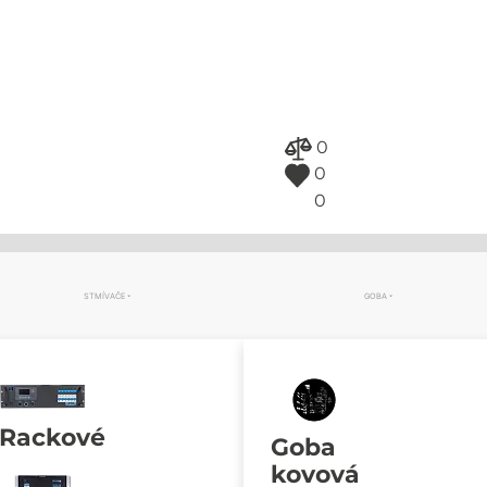
0
0
0
STMÍVAČE
GOBA
Rackové
Goba
kovová