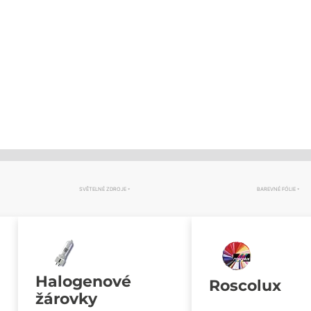
SVĚTELNÉ ZDROJE
BAREVNÉ FÓLIE
Halogenové
Roscolux
žárovky