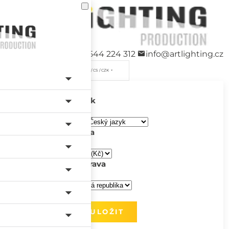
+420 544 224 312
info@artlighting.cz
/ CS / CZK
Jazyk
Měna
Doprava