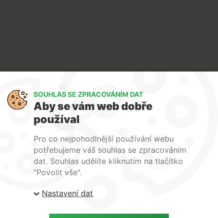
O nákupu
Doprava a platba
Reklamace a servis
Obchodní podmínky
Ochrana osobních údajů
Art Lighting
SOUHLAS SE ZPRACOVÁNÍM DAT
O nás
Aby se vám web dobře
Služby
používal
FAQ
Kontakty
Pro co nejpohodlnější používání webu
potřebujeme váš souhlas se zpracováním
dat. Souhlas udělíte kliknutím na tlačítko
"Povolit vše".
Nastavení dat
| ARTlighting.cz, Komenského 427 Újezd u Brna, 664
53 Česká republika