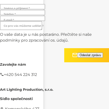
Jméno a příjmení *
Telefon *
E-mail *
Co pro vás můžeme udělat ?
O vaše data je u nás postaráno. Přečtěte si naše
podmínky pro
zpracování os. údajů.
Zavolejte nám
+420 544 224 312
Art Lighting Production, s.r.o.
Sídlo společnosti
Komenského 427,