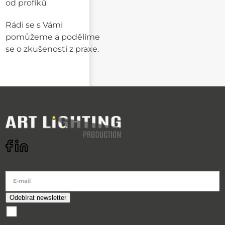
od profíků
Rádi se s Vámi
pomůžeme a podělíme
se o zkušenosti z praxe.
Odebírat newsletter
E-mail
souhlasím se
zpracováním osobních údajů